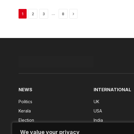
Next
…
1
2
3
8
NEWS
INTERNATIONAL
Politics
UK
Kerala
USA
Election
India
Kerala Result
We value your privacy