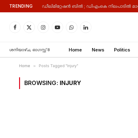
TRENDING
Facebook
X
Instagram
YouTube
WhatsApp
LinkedIn
(Twitter)
ശനിയാഴ്‌ച, ഓഗസ്റ്റ്‌ 8
Home
News
Politics
Home
»
Posts Tagged "Injury"
BROWSING:
INJURY