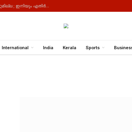
ഡീലിമിറ്റേഷൻ ബിൽ ; ഡിഎംകെ നിലപാടിൽ മാറ്റമില്ല ; ഇനിയും എതിർക്കുമെന്ന് ഉദയനിധി സ്റ്റാലിൻ
International
India
Kerala
Sports
Busines