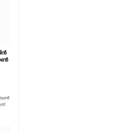
ലിൻ
്യൺ
ല്യൺ
ത്.