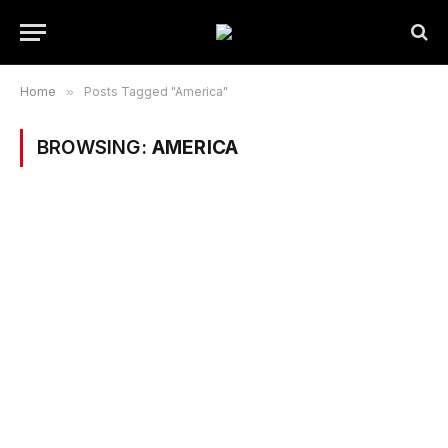
Home
»
Posts Tagged "America"
BROWSING:
AMERICA