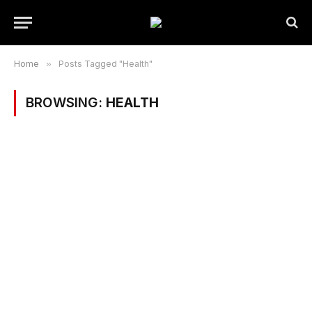
Home
»
Posts Tagged "Health"
BROWSING:
HEALTH