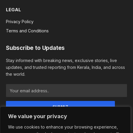
LEGAL
Privacy Policy
Terms and Conditions
Subscribe to Updates
Stay informed with breaking news, exclusive stories, live
updates, and trusted reporting from Kerala, India, and across
the world.
We value your privacy
By signing up, you agree to the our terms and our
Privacy Policy agreement.
We use cookies to enhance your browsing experience,