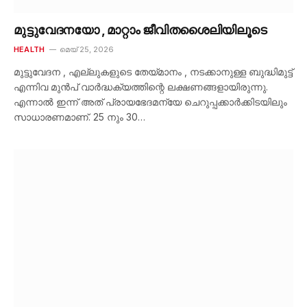
മുട്ടുവേദനയോ , മാറ്റാം ജീവിതശൈലിയിലൂടെ
HEALTH
മെയ്‌ 25, 2026
മുട്ടുവേദന , എല്ലുകളുടെ തേയ്മാനം , നടക്കാനുള്ള ബുദ്ധിമുട്ട്
എന്നിവ മുൻപ് വാർദ്ധക്യത്തിന്റെ ലക്ഷണങ്ങളായിരുന്നു.
എന്നാൽ ഇന്ന് അത് പ്രായഭേദമന്യേ ചെറുപ്പക്കാർക്കിടയിലും
സാധാരണമാണ്. 25 നും 30…