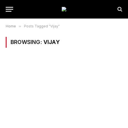
Home
»
Posts Tagged "Vijay"
BROWSING:
VIJAY