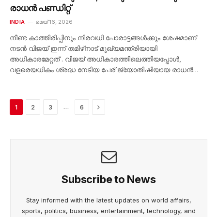
രാധൻ പണ്ഡിറ്റ്
INDIA
മെയ്‌ 16, 2026
നീണ്ട കാത്തിരിപ്പിനും നിരവധി പോരാട്ടങ്ങൾക്കും ശേഷമാണ്
നടൻ വിജയ് ഇന്ന് തമിഴ്‌നാട് മുഖ്യമന്ത്രിയായി
അധികാരമേറ്റത് . വിജയ് അധികാരത്തിലെത്തിയപ്പോൾ,
വളരെയധികം ശ്രദ്ധ നേടിയ പേര് ജ്യോതിഷിയായ രാധൻ…
Next
…
1
2
3
6
Subscribe to News
Stay informed with the latest updates on world affairs,
sports, politics, business, entertainment, technology, and