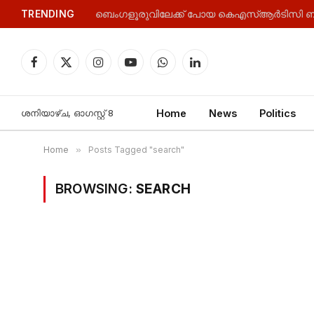
TRENDING
Facebook
X
Instagram
YouTube
WhatsApp
LinkedIn
(Twitter)
ശനിയാഴ്‌ച, ഓഗസ്റ്റ്‌ 8
Home
News
Politics
Home
»
Posts Tagged "search"
BROWSING:
SEARCH