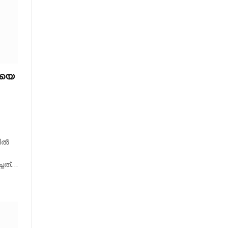
ിയെ
ചിൽ
ചത്.…