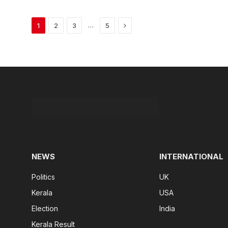
Next
…
1
2
3
5
NEWS
INTERNATIONAL
Politics
UK
Kerala
USA
Election
India
Kerala Result