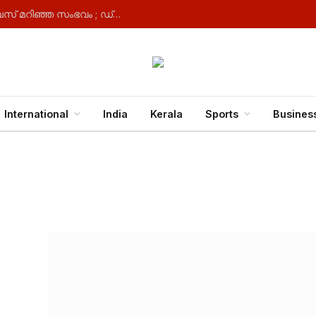
ബെംഗളൂരുവിലേക്ക് പോയ കെഎസ്ആർ‍ടിസി ബസ് മറിഞ്ഞ സംഭവം ; ഡ്രൈവർക്ക് വേണ്ടത്ര വിശ്രമം ലഭിച്ചില്ല, വകുപ്പുതല അന്വേഷണം ആരംഭിച്ചു
International
India
Kerala
Sports
Busines