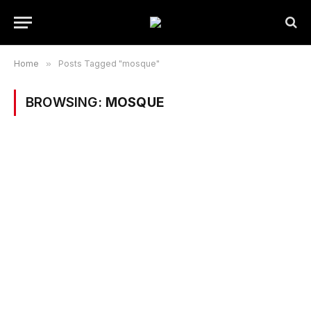
Home
»
Posts Tagged "mosque"
BROWSING:
MOSQUE