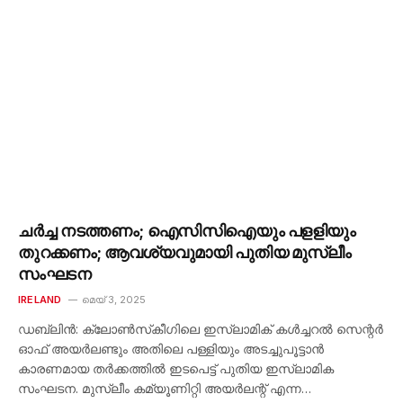
ചർച്ച നടത്തണം; ഐസിസിഐയും പളളിയും
തുറക്കണം; ആവശ്യവുമായി പുതിയ മുസ്ലീം
സംഘടന
IRELAND
മെയ്‌ 3, 2025
ഡബ്ലിൻ: ക്ലോൺസ്‌കീഗിലെ ഇസ്ലാമിക് കൾച്ചറൽ സെന്റർ
ഓഫ് അയർലണ്ടും അതിലെ പള്ളിയും അടച്ചുപൂട്ടാൻ
കാരണമായ തർക്കത്തിൽ ഇടപെട്ട് പുതിയ ഇസ്ലാമിക
സംഘടന. മുസ്ലീം കമ്യൂണിറ്റി അയർലന്റ് എന്ന…