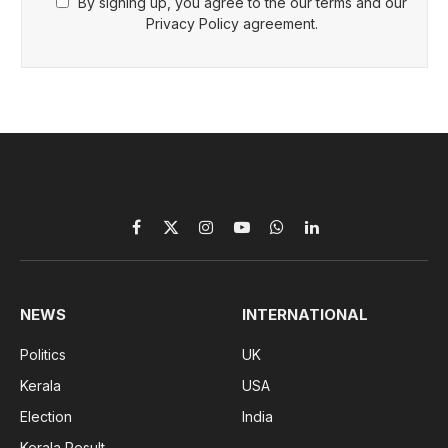
By signing up, you agree to the our terms and our
Privacy Policy agreement.
Facebook
X
Instagram
YouTube
WhatsApp
LinkedIn
(Twitter)
NEWS
INTERNATIONAL
Politics
UK
Kerala
USA
Election
India
Kerala Result