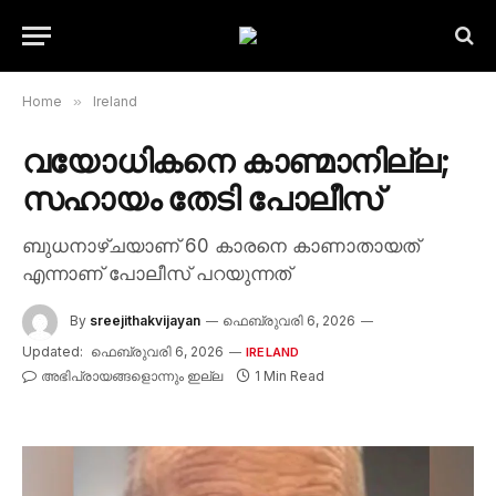
Home
»
Ireland
വയോധികനെ കാണ്മാനില്ല;
സഹായം തേടി പോലീസ്
ബുധനാഴ്ചയാണ് 60 കാരനെ കാണാതായത്
എന്നാണ് പോലീസ് പറയുന്നത്
By
sreejithakvijayan
ഫെബ്രുവരി 6, 2026
Updated:
ഫെബ്രുവരി 6, 2026
IRELAND
അഭിപ്രായങ്ങളൊന്നും ഇല്ല
1 Min Read