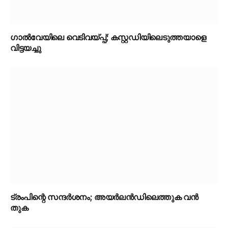
ഗാൽവേയിലെ വെടിവയ്പ്പ്; കസ്റ്റഡിയിലെടുത്തയാളെ
വിട്ടയച്ചു
ട്രംപിന്റെ സന്ദർശനം; അയർലൻഡിലെത്തുക വൻ
തുക