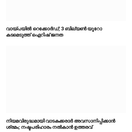
വായ്പയിൽ റെക്കോർഡ്; 3 ബില്യൺ യൂറോ
കടമെടുത്ത് ഐറിഷ് ജനത
നിയമവിരുദ്ധമായി വാടകക്കരാർ അവസാനിപ്പിക്കാൻ
ശ്രമം; നഷ്ടപരിഹാരം നൽകാൻ ഉത്തരവ്