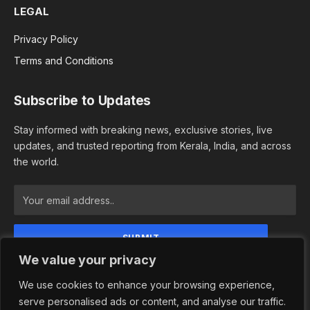
LEGAL
Privacy Policy
Terms and Conditions
Subscribe to Updates
Stay informed with breaking news, exclusive stories, live
updates, and trusted reporting from Kerala, India, and across
the world.
We value your privacy
By signing up, you agree to the our terms and our
Privacy Policy agreement.
We use cookies to enhance your browsing experience,
serve personalised ads or content, and analyse our traffic.