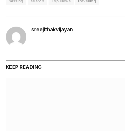
missing
search
Top News
travelling
sreejithakvijayan
KEEP READING