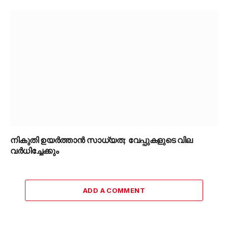
നികുതി ഉയർത്താൻ സാധ്യത; വേപ്പുകളുടെ വില
വർധിച്ചേക്കും
ADD A COMMENT