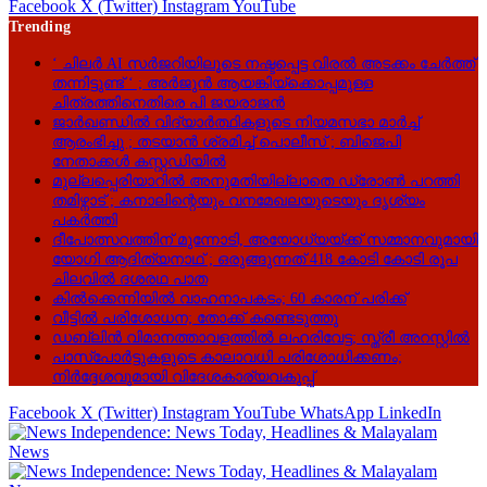
Facebook
X (Twitter)
Instagram
YouTube
Trending
‘ ചിലർ AI സർജറിയിലൂടെ നഷ്ടപ്പെട്ട വിരൽ അടക്കം ചേർത്ത്
തന്നിട്ടുണ്ട് ‘ ; അർജുൻ ആയങ്കിയ്ക്കൊപ്പമുള്ള
ചിത്രത്തിനെതിരെ പി ജയരാജൻ
ജാർഖണ്ഡിൽ വിദ്യാർത്ഥികളുടെ നിയമസഭാ മാർച്ച്
ആരംഭിച്ചു ; തടയാൻ ശ്രമിച്ച് പൊലീസ് ; ബിജെപി
നേതാക്കൾ കസ്റ്റഡിയിൽ
മുല്ലപ്പെരിയാറിൽ അനുമതിയില്ലാതെ ഡ്രോൺ പറത്തി
തമിഴ്നാട് ; കനാലിന്റെയും വനമേഖലയുടെയും ദൃശ്യം
പകർത്തി
ദീപോത്സവത്തിന് മുന്നോടി, അയോധ്യയ്ക്ക് സമ്മാനവുമായി
യോഗി ആദിത്യനാഥ് ; ഒരുങ്ങുന്നത് 418 കോടി കോടി രൂപ
ചിലവിൽ ദശരഥ പാത
കിൽക്കെന്നിയിൽ വാഹനാപകടം; 60 കാരന് പരിക്ക്
വീട്ടിൽ പരിശോധന; തോക്ക് കണ്ടെടുത്തു
ഡബ്ലിൻ വിമാനത്താവളത്തിൽ ലഹരിവേട്ട; സ്ത്രീ അറസ്റ്റിൽ
പാസ്‌പോർട്ടുകളുടെ കാലാവധി പരിശോധിക്കണം;
നിർദ്ദേശവുമായി വിദേശകാര്യവകുപ്പ്
Facebook
X (Twitter)
Instagram
YouTube
WhatsApp
LinkedIn