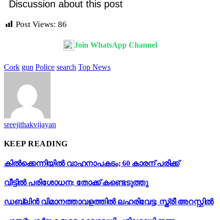
Discussion about this post
Post Views:
86
Join WhatsApp Channel
Cork
gun
Police
search
Top News
sreejithakvijayan
KEEP READING
കിൽക്കെന്നിയിൽ വാഹനാപകടം; 60 കാരന് പരിക്ക്
വീട്ടിൽ പരിശോധന; തോക്ക് കണ്ടെടുത്തു
ഡബ്ലിൻ വിമാനത്താവളത്തിൽ ലഹരിവേട്ട; സ്ത്രീ അറസ്റ്റിൽ