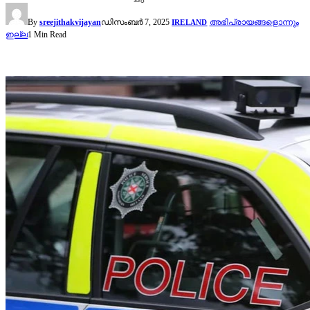
By
sreejithakvijayan
ഡിസംബർ 7, 2025
അഭിപ്രായങ്ങളൊന്നും
IRELAND
ഇല്ല
1 Min Read