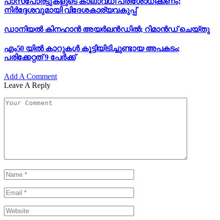
പാസ്‌പോർട്ടുകളുടെ കാലാവധി പരിശോധിക്കണം;
നിർദ്ദേശവുമായി വിദേശകാര്യവകുപ്പ്
ഡാനിയൽ കിനഹാൻ അയർലൻഡിൽ; റിമാൻഡ് ചെയ്തു
എം50 യിൽ കാറുകൾ കൂട്ടിയിടിച്ചുണ്ടായ അപകടം;
പരിക്കേറ്റത് 9 പേർക്ക്
Add A Comment
Leave A Reply