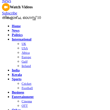
Watch Videos
Subscribe
തിങ്കളാഴ്‌ച, ഓഗസ്റ്റ്‌ 10
Home
News
Politics
International
UK
USA
Africa
Europe
Gulf
Ireland
India
Kerala
Sports
Cricket
Football
Business
Entertainment
Cinema
OTT
Other