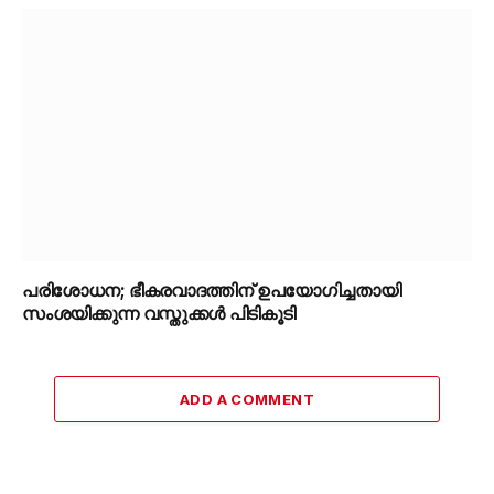
പരിശോധന; ഭീകരവാദത്തിന് ഉപയോഗിച്ചതായി
സംശയിക്കുന്ന വസ്തുക്കൾ പിടികൂടി
ADD A COMMENT