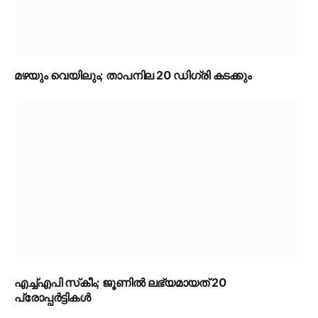
മഴയും വെയിലും; താപനില 20 ഡിഗ്രി കടക്കും
എച്ച്എപി സ്‌കീം; ജൂണിൽ ലഭ്യമായത് 20
പ്രോപ്പർട്ടികൾ