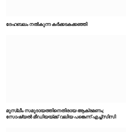
ദേഹബലം നൽകുന്ന കർക്കടകക്കഞ്ഞി
മുസ്ലീം സമുദായത്തിനെതിരായ ആക്രമണം;
സോഷ്യൽ മീഡിയയ്ക്ക് വലിയ പങ്കെന്ന് എച്ച്‌സിസി