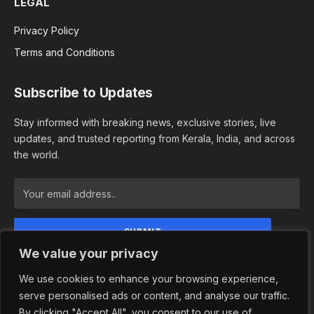
LEGAL
Privacy Policy
Terms and Conditions
Subscribe to Updates
Stay informed with breaking news, exclusive stories, live
updates, and trusted reporting from Kerala, India, and across
the world.
We value your privacy
By signing up, you agree to the our terms and our
Privacy Policy agreement.
We use cookies to enhance your browsing experience,
serve personalised ads or content, and analyse our traffic.
By clicking "Accept All", you consent to our use of