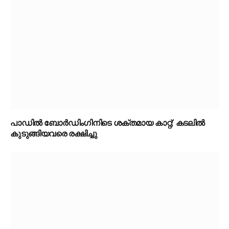
പാഡിൽ ബോർഡിംഗിനിടെ ശക്തമായ കാറ്റ്; കടലിൽ
കുടുങ്ങിയവരെ രക്ഷിച്ചു