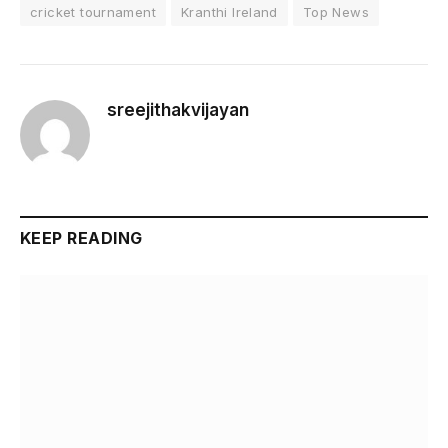
cricket tournament
Kranthi Ireland
Top News
sreejithakvijayan
KEEP READING