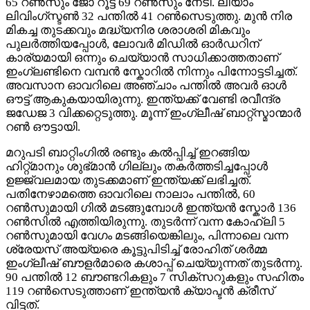
65 റൺസും ജോ റൂട്ട് 69 റൺസും നേടി. ലിയാം
ലിവിംഗ്സ്ടൺ 32 പന്തിൽ 41 റൺസെടുത്തു. മുൻ നിര
മികച്ച തുടക്കവും മദ്ധ്യനിര ശരാശരി മികവും
പുലർത്തിയപ്പോൾ, ലോവർ മിഡിൽ ഓർഡറിന്
കാര്യമായി ഒന്നും ചെയ്യാൻ സാധിക്കാത്തതാണ്
ഇംഗ്ലണ്ടിനെ വമ്പൻ സ്കോറിൽ നിന്നും പിന്നോട്ടടിച്ചത്.
അവസാന ഓവറിലെ അഞ്ചാം പന്തിൽ അവർ ഓൾ
ഔട്ട് ആകുകയായിരുന്നു. ഇന്ത്യക്ക് വേണ്ടി രവീന്ദ്ര
ജഡേജ 3 വിക്കറ്റെടുത്തു. മൂന്ന് ഇംഗ്ലീഷ് ബാറ്റ്സ്മാന്മാർ
റൺ ഔട്ടായി.
മറുപടി ബാറ്റിംഗിൽ രണ്ടും കൽപ്പിച്ച് ഇറങ്ങിയ
ഹിറ്റ്മാനും ശുഭ്മാൻ ഗില്ലും തകർത്തടിച്ചപ്പോൾ
ഉജ്ജ്വലമായ തുടക്കമാണ് ഇന്ത്യക്ക് ലഭിച്ചത്.
പതിനേഴാമത്തെ ഓവറിലെ നാലാം പന്തിൽ, 60
റൺസുമായി ഗിൽ മടങ്ങുമ്പോൾ ഇന്ത്യൻ സ്കോർ 136
റൺസിൽ എത്തിയിരുന്നു. തുടർന്ന് വന്ന കോഹ്ലി 5
റൺസുമായി വേഗം മടങ്ങിയെങ്കിലും, പിന്നാലെ വന്ന
ശ്രേയസ് അയ്യരെ കൂട്ടുപിടിച്ച് രോഹിത് ശർമ്മ
ഇംഗ്ലീഷ് ബൗളർമാരെ കശാപ്പ് ചെയ്യുന്നത് തുടർന്നു.
90 പന്തിൽ 12 ബൗണ്ടറികളും 7 സിക്സറുകളും സഹിതം
119 റൺസെടുത്താണ് ഇന്ത്യൻ ക്യാപ്ടൻ ക്രീസ്
വിട്ടത്.