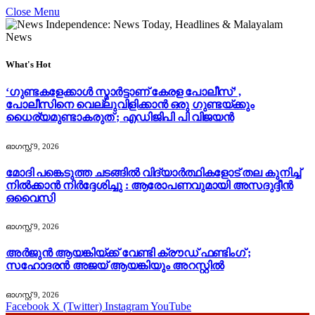
Close Menu
What's Hot
‘ഗുണ്ടകളേക്കാള്‍ സ്മാര്‍ട്ടാണ് കേരള പോലീസ്’ ,
പോലീസിനെ വെല്ലുവിളിക്കാൻ ഒരു ഗുണ്ടയ്ക്കും
ധൈര്യമുണ്ടാകരുത് ; എഡിജിപി പി വിജയന്‍
ഓഗസ്റ്റ്‌ 9, 2026
മോദി പങ്കെടുത്ത ചടങ്ങിൽ വിദ്യാർത്ഥികളോട് തല കുനിച്ച്
നിൽക്കാൻ നിർദ്ദേശിച്ചു : ആരോപണവുമായി അസദുദ്ദീൻ
ഒവൈസി
ഓഗസ്റ്റ്‌ 9, 2026
അർജുൻ ആയങ്കിയ്ക്ക് വേണ്ടി ക്രൗഡ് ഫണ്ടിംഗ് ;
സഹോദരൻ അജയ് ആയങ്കിയും അറസ്റ്റിൽ
ഓഗസ്റ്റ്‌ 9, 2026
Facebook
X (Twitter)
Instagram
YouTube