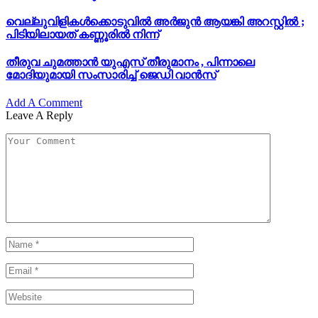
വെല്ലുവിളികൾക്കൊടുവിൽ അർജുൻ ആയങ്കി അറസ്റ്റിൽ ;
പിടിയിലായത് കണ്ണൂരിൽ നിന്ന്
തീരുവ ചുമത്താൻ യുഎസ് തീരുമാനം , പിന്നാലെ
മോദിയുമായി സംസാരിച്ച് ജെഡി വാൻസ്
Add A Comment
Leave A Reply