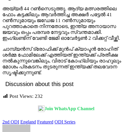
അയ്യർ 44 റൺസെടുത്തു. ആദ്യ മത്സരത്തിലെ
ഫോം കട്ടക്കിലും ആവർത്തിച്ച അക്ഷർ പട്ടേൽ 41
റൺസുമായും ജഡേജ 11 റൺസുമായും
പുറത്താകാതെ നിന്നതോടെ, ഇന്ത്യ അനായാസ
ജയവും ഒപ്പം പരമ്പര നേട്ടവും സ്വന്തമാക്കി.
ഇംഗ്ലണ്ടിന് വേണ്ടി ജേമി ഓവേർട്ടൺ 2 വിക്കറ്റ് വീഴ്ത്തി.
ചാമ്പ്യൻസ് ട്രോഫിക്ക് മുൻപ് ക്യാപ്ടൻ രോഹിത്
ശർമ്മ ഫോമിലേക്ക് എത്തിയത് ഇന്ത്യക്ക് പ്രതീക്ഷ
നൽകുന്നുവെങ്കിലും, വിരാട് കോഹ്ലിയും രാഹുലും
മോശം പ്രകടനം തുടരുന്നത് ഇന്ത്യക്ക് തലവേദന
സൃഷ്ടിക്കുന്നുണ്ട്.
Discussion about this post
Post Views:
232
Join WhatsApp Channel
2nd ODI
England
Featured
ODI Series