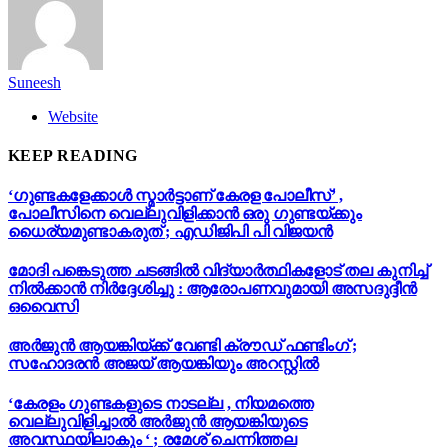
Suneesh
Website
KEEP READING
‘ഗുണ്ടകളേക്കാള്‍ സ്മാര്‍ട്ടാണ് കേരള പോലീസ്’ ,
പോലീസിനെ വെല്ലുവിളിക്കാൻ ഒരു ഗുണ്ടയ്ക്കും
ധൈര്യമുണ്ടാകരുത് ; എഡിജിപി പി വിജയന്‍
മോദി പങ്കെടുത്ത ചടങ്ങിൽ വിദ്യാർത്ഥികളോട് തല കുനിച്ച്
നിൽക്കാൻ നിർദ്ദേശിച്ചു : ആരോപണവുമായി അസദുദ്ദീൻ
ഒവൈസി
അർജുൻ ആയങ്കിയ്ക്ക് വേണ്ടി ക്രൗഡ് ഫണ്ടിംഗ് ;
സഹോദരൻ അജയ് ആയങ്കിയും അറസ്റ്റിൽ
‘കേരളം ഗുണ്ടകളുടെ നാടല്ല , നിയമത്തെ
വെല്ലുവിളിച്ചാൽ അർജുൻ ആയങ്കിയുടെ
അവസ്ഥയിലാകും ‘ ; രമേശ് ചെന്നിത്തല