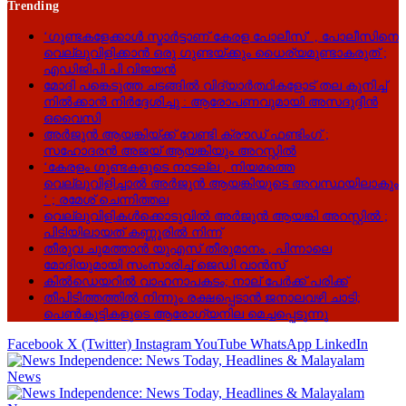
Trending
‘ഗുണ്ടകളേക്കാള്‍ സ്മാര്‍ട്ടാണ് കേരള പോലീസ്’ , പോലീസിനെ
വെല്ലുവിളിക്കാൻ ഒരു ഗുണ്ടയ്ക്കും ധൈര്യമുണ്ടാകരുത് ;
എഡിജിപി പി വിജയന്‍
മോദി പങ്കെടുത്ത ചടങ്ങിൽ വിദ്യാർത്ഥികളോട് തല കുനിച്ച്
നിൽക്കാൻ നിർദ്ദേശിച്ചു : ആരോപണവുമായി അസദുദ്ദീൻ
ഒവൈസി
അർജുൻ ആയങ്കിയ്ക്ക് വേണ്ടി ക്രൗഡ് ഫണ്ടിംഗ് ;
സഹോദരൻ അജയ് ആയങ്കിയും അറസ്റ്റിൽ
‘കേരളം ഗുണ്ടകളുടെ നാടല്ല , നിയമത്തെ
വെല്ലുവിളിച്ചാൽ അർജുൻ ആയങ്കിയുടെ അവസ്ഥയിലാകും
‘ ; രമേശ് ചെന്നിത്തല
വെല്ലുവിളികൾക്കൊടുവിൽ അർജുൻ ആയങ്കി അറസ്റ്റിൽ ;
പിടിയിലായത് കണ്ണൂരിൽ നിന്ന്
തീരുവ ചുമത്താൻ യുഎസ് തീരുമാനം , പിന്നാലെ
മോദിയുമായി സംസാരിച്ച് ജെഡി വാൻസ്
കിൽഡെയറിൽ വാഹനാപകടം; നാല് പേർക്ക് പരിക്ക്
തീപിടിത്തത്തിൽ നിന്നും രക്ഷപ്പെടാൻ ജനാലവഴി ചാടി;
പെൺകുട്ടികളുടെ ആരോഗ്യനില മെച്ചപ്പെടുന്നു
Facebook
X (Twitter)
Instagram
YouTube
WhatsApp
LinkedIn