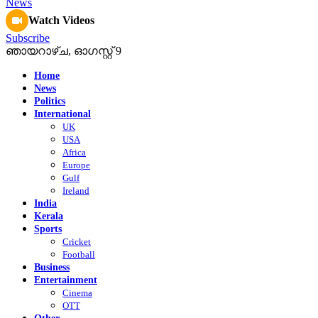
Watch Videos
Subscribe
ഞായറാഴ്‌ച, ഓഗസ്റ്റ്‌ 9
Home
News
Politics
International
UK
USA
Africa
Europe
Gulf
Ireland
India
Kerala
Sports
Cricket
Football
Business
Entertainment
Cinema
OTT
Other