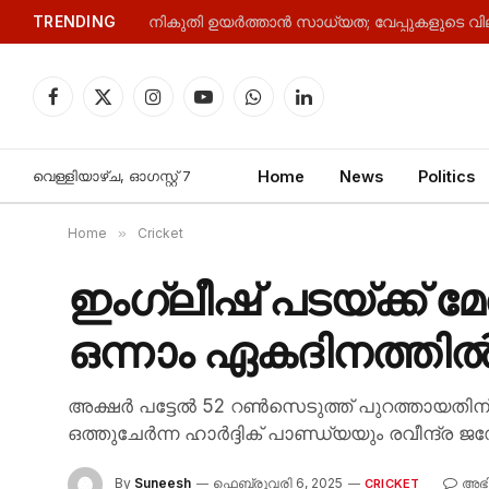
TRENDING
നികുതി ഉയർത്താൻ സാധ്യത; വേപ്പുകളുടെ വില 
Facebook
X
Instagram
YouTube
WhatsApp
LinkedIn
(Twitter)
വെള്ളിയാഴ്‌ച, ഓഗസ്റ്റ്‌ 7
Home
News
Politics
Home
»
Cricket
ഇംഗ്ലീഷ് പടയ്ക്ക് 
ഒന്നാം ഏകദിനത്തി
അക്ഷർ പട്ടേൽ 52 റൺസെടുത്ത് പുറത്തായതിന് പ
ഒത്തുചേർന്ന ഹാർദ്ദിക് പാണ്ഡ്യയും രവീന്ദ്
By
Suneesh
ഫെബ്രുവരി 6, 2025
അഭി
CRICKET