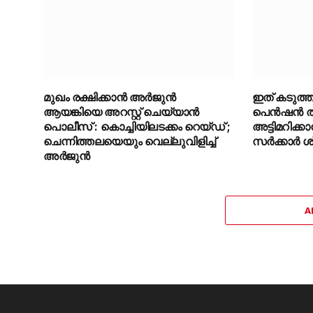
മുഖം രക്ഷിക്കാൻ അർജുൻ
ഇത് കടുത്ത 
ആയങ്കിയെ അറസ്റ്റ് ചെയ്യാൻ
പെൻഷൻ തുക 
പൊലീസ് : കൊച്ചിയിലടക്കം റെയ്ഡ് ;
അട്ടിമറിക
ചെന്നിത്തലയെയും വെല്ലുവിളിച്ച്
സർക്കാർ ശ്
അർജുൻ
A