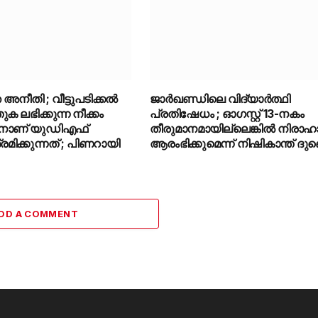
അനീതി ; വീട്ടുപടിക്കൽ
ജാർഖണ്ഡിലെ വിദ്യാർത്ഥി
ലഭിക്കുന്ന നീക്കം
പ്രതിഷേധം ; ഓഗസ്റ്റ് 13-നകം
്കാനാണ് യുഡിഎഫ്
തീരുമാനമായില്ലെങ്കിൽ നിരാഹ
രമിക്കുന്നത് ; പിണറായി
ആരംഭിക്കുമെന്ന് നിഷികാന്ത് ദു
DD A COMMENT