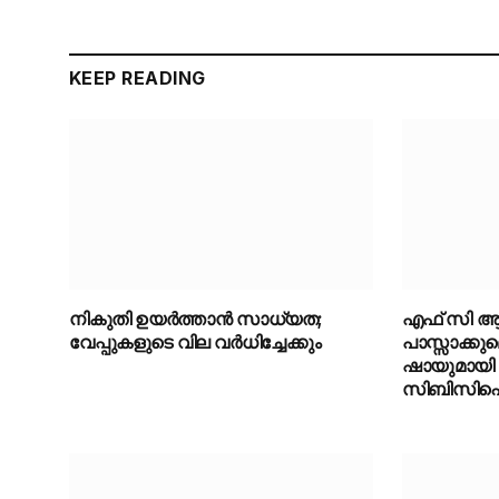
KEEP READING
നികുതി ഉയർത്താൻ സാധ്യത;
എഫ് സി ആ
വേപ്പുകളുടെ വില വർധിച്ചേക്കും
പാസ്സാക്കു
ഷായുമായി ച
സിബിസി