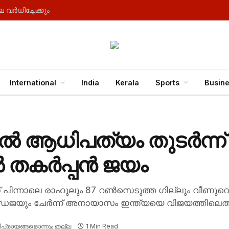
വർധിച്ചേക്കും
International
India
Kerala
Sports
Busin
മേൽ ആധിപത്യം തുടർന്ന് 
ൽ തകർപ്പൻ ജയം
ിന്നാലെ രാഹുലും 87 റൺസെടുത്ത ഗില്ലും വീണുവെങ്കി
ര ജഡേജയും ചേർന്ന് അനായാസം ഇന്ത്യയെ വിജയത്തിലെത്ത
പ്രായങ്ങളൊന്നും ഇല്ല
1 Min Read