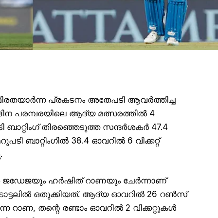
സ്ഥിരതയാർന്ന പ്രകടനം അതേപടി ആവർത്തിച്ച
കദിന പരമ്പരയിലെ ആദ്യ മത്സരത്തിൽ 4
ടി ബാറ്റിംഗ് തിരഞ്ഞെടുത്ത സന്ദർശകർ 47.4
ടി ബാറ്റിംഗിൽ 38.4 ഓവറിൽ 6 വിക്കറ്റ്
.
രവീന്ദ്ര ജഡേജയും ഹർഷിത് റാണയും ചേർന്നാണ്
ോട്ടലിൽ ഒതുക്കിയത്. ആദ്യ ഓവറിൽ 26 റൺസ്
്ന റാണ, തന്റെ രണ്ടാം ഓവറിൽ 2 വിക്കറ്റുകൾ