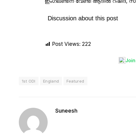
ഇംഗ്ലണ്ടിന് വേണ്ടി ആദിൽ റഷീദ്, സാഖിബ
Discussion about this post
Post Views:
222
Joi
1st ODI
England
Featured
Suneesh