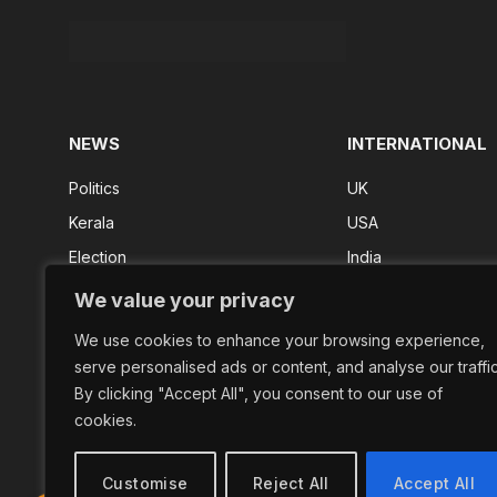
NEWS
INTERNATIONAL
Politics
UK
Kerala
USA
Election
India
Kerala Result
We value your privacy
FIFA 2026
We use cookies to enhance your browsing experience,
Shorts
serve personalised ads or content, and analyse our traffic
By clicking "Accept All", you consent to our use of
cookies.
Customise
Reject All
Accept All