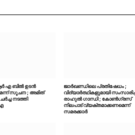
ർ എ ബിൽ ഉടൻ
ജാർഖണ്ഡിലെ പ്രതിഷേധം ;
മെന്ന് സൂചന ; അമിത്
വിദ്യാർത്ഥികളുമായി സംസാരിച്ച
ർച്ച നടത്തി
രാഹുൽ ഗാന്ധി ; കോൺഗ്രസ്
ഐ
നിലപാട് വ്യക്തമാക്കണമെന്ന്
സമരക്കാർ