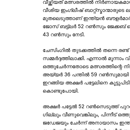
വീഴ്ത്തിയത് മത്സരത്തിൽ നിർണായകമായ
വീശിയ ഇംഗ്ലീഷ് ബാറ്റ്സ്മാന്മാരുട
മുതലെടുത്താണ് ഇന്ത്യൻ ബൗളർമാർ പന
ജോസ് ബട്ട്ലർ 52 റൺസും ജേക്കബ് 
43 റൺസും നേടി.
ചേസിംഗിൽ തുടക്കത്തിൽ തന്നെ രണ്ട്
സമ്മർദ്ദത്തിലാക്കി. എന്നാൽ മൂന്നാം
ഒത്തുചേർന്നതോടെ മത്സരത്തിന്റെ ന
അയ്യർ 36 പന്തിൽ 59 റൺസുമായി മടങ്
ഇറങ്ങിയ അക്ഷർ പട്ടേലിനെ കൂട്ടുപിട
കൊണ്ടുപോയി.
അക്ഷർ പട്ടേൽ 52 റൺസെടുത്ത് പുറ
ഗില്ലും വീണുവെങ്കിലും, പിന്നീട് ഒത്
ജഡേജയും ചേർന്ന് അനായാസം ഇന്ത്യ