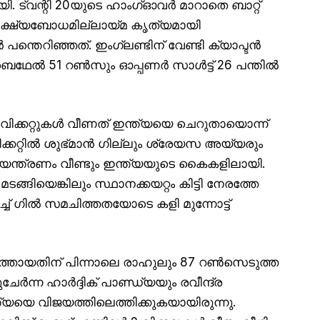
ി. ട്വന്റി 20യുടെ ഹാംഗ്ഓവർ മാറാതെ ബാറ്റ്
െ ലക്ഷ്യബോധമില്ലായ്മ കൃത്യമായി
്തെറിഞ്ഞത്. ഇംഗ്ലണ്ടിന് വേണ്ടി ക്യാപ്ടൻ
ബെഥേൽ 51 റൺസും ഓപ്പണർ സാൾട്ട് 26 പന്തിൽ
 വിക്കറ്റുകൾ വീണത് ഇന്ത്യയെ ചെറുതായൊന്ന്
 വിക്കറ്റിൽ ശുഭ്മാൻ ഗില്ലും ശ്രേയസ അയ്യരും
ിയന്ത്രണം വീണ്ടും ഇന്ത്യയുടെ കൈകളിലായി.
ങിയെങ്കിലും സ്ഥാനക്കയറ്റം കിട്ടി നേരത്തേ
ിച്ച് ഗിൽ സമചിത്തതയോടെ കളി മുന്നോട്ട്
ത്തായതിന് പിന്നാലെ രാഹുലും 87 റൺസെടുത്ത
തുചേർന്ന ഹാർദ്ദിക് പാണ്ഡ്യയും രവീന്ദ്ര
യെ വിജയത്തിലെത്തിക്കുകയായിരുന്നു.