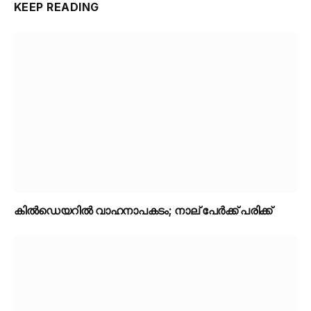
KEEP READING
കിൽഡെയറിൽ വാഹനാപകടം; നാല് പേർക്ക് പരിക്ക്