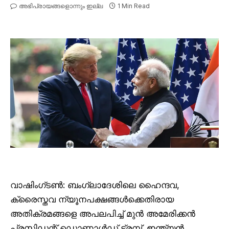
അഭിപ്രായങ്ങളൊന്നും ഇല്ല
1 Min Read
വാഷിംഗ്ടൺ: ബംഗ്ലാദേശിലെ ഹൈന്ദവ,
ക്രൈസ്തവ ന്യൂനപക്ഷങ്ങൾക്കെതിരായ
അതിക്രമങ്ങളെ അപലപിച്ച് മുൻ അമേരിക്കൻ
പ്രസിഡന്റ് ഡൊണാൾഡ് ട്രമ്പ്. ഇന്ത്യൻ