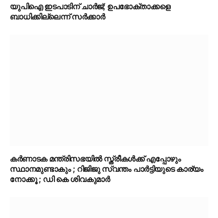
യുപിഐ ഇടപാടിന് ചാര്‍ജ്; ഉപഭോക്താക്കളെ
ബാധിക്കില്ലെന്ന് സർക്കാർ
കർണാടക മന്ത്രിസഭയിൽ സ്ത്രീകൾക്ക് എപ്പോഴും
സ്ഥാനമുണ്ടാകും ; റിജിജു സ്വന്തം പാർട്ടിയുടെ കാര്യം
നോക്കൂ ; ഡി കെ ശിവകുമാർ