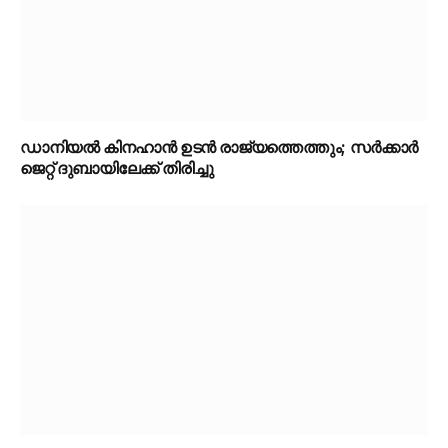
ഡാനിയൽ കിനഹാൻ ഉടൻ രാജ്യത്തെത്തും; സർക്കാർ
ജെറ്റ് ദുബായിലേക്ക് തിരിച്ചു