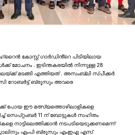
ബഹ്‌റൈൻ കോസ്റ്റ് ഗാർഡിൻ്റെ പിടിയിലായ
കൾക്ക് മോചനം . ഇടിന്തകരയിൽ നിന്നുള്ള 28
േയ്ക്ക് മടങ്ങി എത്തിയത് . അസംബ്ലി സ്പീക്കർ
സി റോബർട്ട് ബ്രൂസും അവരെ
ിലേക്ക് പോയ ഈ മത്സ്യത്തൊഴിലാളികളെ
് സെപ്റ്റംബർ 11 ന് ബോട്ടുകൾ സഹിതം
ികളെ നാട്ടിലെത്തിക്കാൻ നടപടിയെടുക്കണമെന്ന്
 സ്റ്റാലിനും എംപി ബ്രൂസും എംഇഎ എസ്