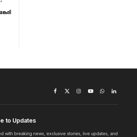
കേരി
Facebook
X
Instagram
YouTube
WhatsApp
LinkedIn
(Twitter)
e to Updates
d with breaking news, exclusive stories, live updates, and