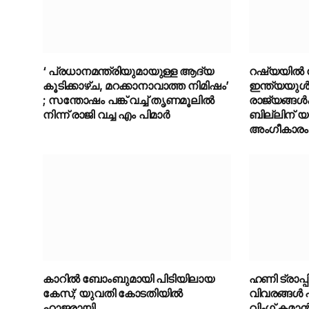
‘ പ്രധാനമന്ത്രിയുമായുള്ള ആദ്യ
റഷ്യയിൽ നി
കൂടിക്കാഴ്ച, മറക്കാനാവാത്ത നിമിഷം’
ഇന്ത്യയുൾ
; സന്തോഷം പങ്ക് വച്ച് തൃണമൂലിൽ
രാജ്യങ്ങൾക
നിന്ന് രാജി വച്ച എം പിമാർ
ബില്ലിന് യ
അംഗീകാരം
കാറിൽ ബോംബുമായി പിടിയിലായ
ഹണി ട്രാപ്
കേസ്; യുവതി കോടതിയിൽ
വിവരങ്ങൾ പ
ഹാജരായി
വിംഗ് കമാ