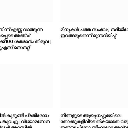
ന്ന് എണ്ണ വാങ്ങുന്ന
മീനുകൾ ചത്ത സംഭവം; നദിയിലേക
പ്പെടെ അഞ്ച്
ഇറങ്ങരുതെന്ന് മുന്നറിയിപ്പ്
്ക് 100 ശതമാനം തീരുവ ;
ുഎസ് സെനറ്റ്
പിൽ കുടുങ്ങി പ്രതിരോധ
നിങ്ങളുടെ ആയുധപ്പുരയിലെ
ങ്കുവച്ചു ; വ്യോമസേന
തോക്കുകളിവിടെ തികയാതെ വരും
ൻഡർ അറസ്റ്റിൽ
ഇത് യുപിയോ ബീഹാറോ അല്ല 