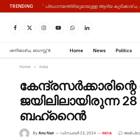
TRENDING
Facebook
X
Instagram
YouTube
WhatsApp
LinkedIn
(Twitter)
ശനിയാഴ്‌ച, ഓഗസ്റ്റ്‌ 8
Home
News
Politics
Home
»
India
കേന്ദ്രസർക്കാരിന്റ
ജയിലിലായിരുന്ന 28 
ബഹ്‌റൈൻ
By
Anu Nair
ഡിസംബർ 23, 2024
അഭിപ്രാ
INDIA