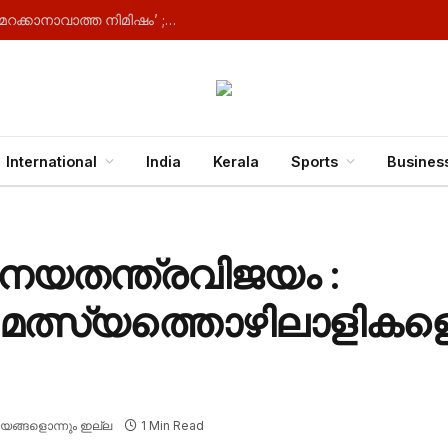
‘ പ്രധാനമന്ത്രിയുമായുള്ള ആദ്യ കൂടിക്കാഴ്ച, മറക്കാനാവാത്ത നിമിഷം’ ; സന്തോഷം പങ്ക് വച്ച് തൃണമൂലിൽ നിന്ന് രാജി വച്ച എം പിമാർ
International
India
Kerala
Sports
Busines
െ നയതന്ത്രവിജയം :
മത്സ്യത്തൊഴിലാളികളെ മോ
യങ്ങളൊന്നും ഇല്ല
1 Min Read