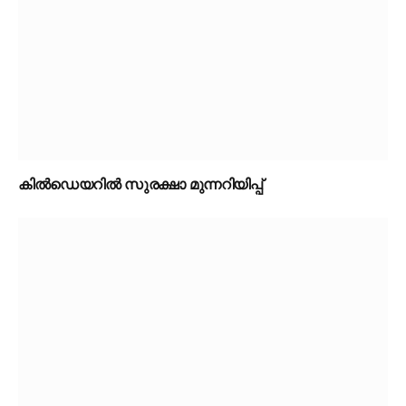
കിൽഡെയറിൽ സുരക്ഷാ മുന്നറിയിപ്പ്