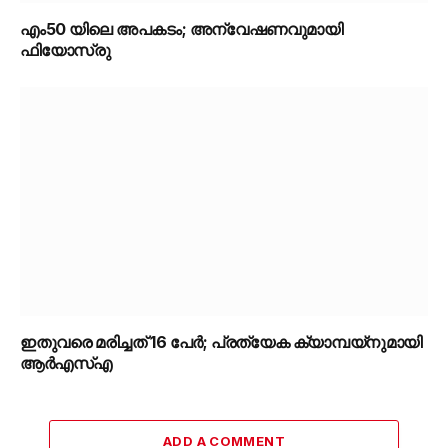
എം50 യിലെ അപകടം; അന്വേഷണവുമായി
ഫിയോസ്രു
ഇതുവരെ മരിച്ചത് 16 പേർ; പ്രത്യേക ക്യാമ്പയ്‌നുമായി
ആർഎസ്എ
ADD A COMMENT