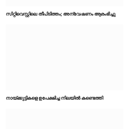
സിറ്റിവെസ്റ്റിലെ തീപിടിത്തം; അന്വേഷണം ആരംഭിച്ചു
നായ്ക്കുട്ടികളെ ഉപേക്ഷിച്ച നിലയിൽ കണ്ടെത്തി