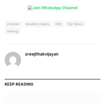
Join WhatsApp Channel
children
disability teams
HSE
Top News
waiting
sreejithakvijayan
KEEP READING