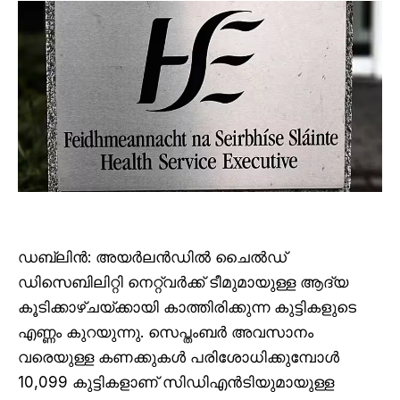
ഡബ്ലിൻ: അയർലൻഡിൽ ചൈൽഡ്
ഡിസെബിലിറ്റി നെറ്റ്‌വർക്ക് ടീമുമായുള്ള ആദ്യ
കൂടിക്കാഴ്ചയ്ക്കായി കാത്തിരിക്കുന്ന കുട്ടികളുടെ
എണ്ണം കുറയുന്നു. സെപ്തംബർ അവസാനം
വരെയുള്ള കണക്കുകൾ പരിശോധിക്കുമ്പോൾ
10,099 കുട്ടികളാണ് സിഡിഎൻടിയുമായുള്ള