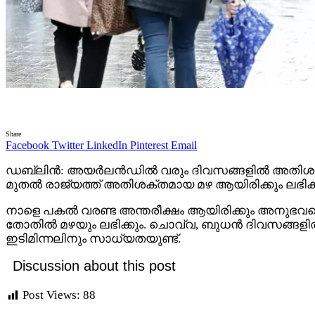
Share
Facebook
Twitter
LinkedIn
Pinterest
Email
ഡബ്ലിൻ: അയർലൻഡിൽ വരും ദിവസങ്ങളിൽ അതിശക്തമായ 
മുതൽ രാജ്യത്ത് അതിശക്തമായ മഴ ആയിരിക്കും ലഭിക്കു
നാളെ പകൽ വരണ്ട അന്തരീക്ഷം ആയിരിക്കും അനുഭവപ്
തോതിൽ മഴയും ലഭിക്കും. ചൊവ്വ, ബുധൻ ദിവസങ്ങളിൽ ക
ഇടിമിന്നലിനും സാധ്യതയുണ്ട്.
Discussion about this post
Post Views:
88