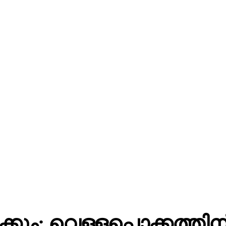
ം; വെള്ളപ്പൊക്കത്തി