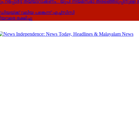
റിപ്പോർട്ട് തയ്യാറാക്കണം : യുപി നിയമസഭാ തിരഞ്ഞെടുപ്പിനുള്ള 
ക്ക് വലിയ പങ്കെന്ന് എച്ച്‌സിസി
വരെ രക്ഷിച്ചു