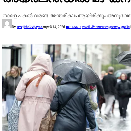
നാളെ പകൽ വരണ്ട അന്തരീക്ഷം ആയിരിക്കും അനുഭവപ്
By
sreejithakvijayan
ജൂൺ 14, 2026
അഭിപ്രായങ്ങളൊന്നും ഇല്ല
IRELAND