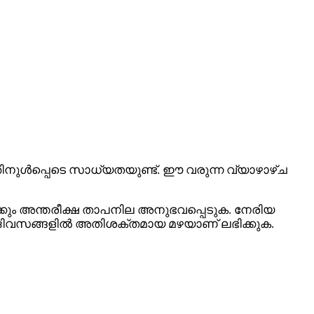
നുൾപ്പെടെ സാധ്യതയുണ്ട്. ഈ വരുന്ന വ്യാഴാഴ്ച
കും അന്തരീക്ഷ താപനില അനുഭവപ്പെടുക. നേരിയ
ളി ദിവസങ്ങളിൽ അതിശക്തമായ മഴയാണ് ലഭിക്കുക.