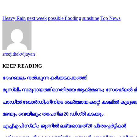
Heavy Rain
next week
possible flooding
sunshine
Top News
sreejithakvijayan
KEEP READING
ദേഹബലം നൽകുന്ന കർക്കടകക്കഞ്ഞി
മുസ്ലീം സമുദായത്തിനെതിരായ ആക്രമണം; സോഷ്യൽ മീഡിയയ
പാഡിൽ ബോർഡിംഗിനിടെ ശക്തമായ കാറ്റ്; കടലിൽ കുടുങ്ങി
മഴയും വെയിലും; താപനില 20 ഡിഗ്രി കടക്കും
എച്ച്എപി സ്‌കീം; ജൂണിൽ ലഭ്യമായത് 20 പ്രോപ്പർട്ടികൾ