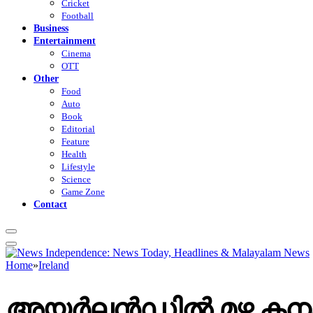
Cricket
Football
Business
Entertainment
Cinema
OTT
Other
Food
Auto
Book
Editorial
Feature
Health
Lifestyle
Science
Game Zone
Contact
Home
»
Ireland
അയർലൻഡിൽ മഴ കനക്കു