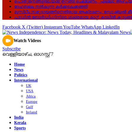
പൊതുജനങ്ങളിലേയ്ക്ക് ഇറങ്ങി ചെല്ലണം , എല്ലാ ആഴ്ചയും 
ദേഹബലം നൽകുന്ന കർക്കടകക്കഞ്ഞി
മുസ്ലീം സമുദായത്തിനെതിരായ ആക്രമണം; സോഷ്യൽ മീഡിയയ്
പാഡിൽ ബോർഡിംഗിനിടെ ശക്തമായ കാറ്റ്; കടലിൽ കുടുങ്ങിയ
Facebook
X (Twitter)
Instagram
YouTube
WhatsApp
LinkedIn
Watch Videos
Subscribe
വെള്ളിയാഴ്‌ച, ഓഗസ്റ്റ്‌ 7
Home
News
Politics
International
UK
USA
Africa
Europe
Gulf
Ireland
India
Kerala
Sports