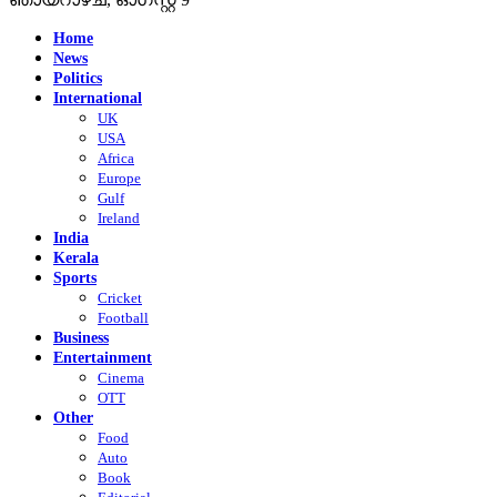
Home
News
Politics
International
UK
USA
Africa
Europe
Gulf
Ireland
India
Kerala
Sports
Cricket
Football
Business
Entertainment
Cinema
OTT
Other
Food
Auto
Book