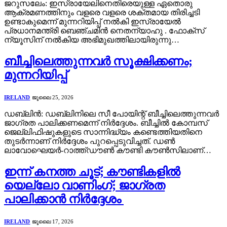
ജറുസലേം: ഇസ്രായേലിനെതിരെയുള്ള ഏതൊരു
ആക്രമണത്തിനും വളരെ വളരെ ശക്തമായ തിരിച്ചടി
ഉണ്ടാകുമെന്ന് മുന്നറിയിപ്പ് നൽകി ഇസ്രായേൽ
പ്രധാനമന്ത്രി ബെഞ്ചമിൻ നെതന്യാഹു . ഫോക്സ്
ന്യൂസിന് നൽകിയ അഭിമുഖത്തിലായിരുന്നു…
ബീച്ചിലെത്തുന്നവർ സൂക്ഷിക്കണം;
മുന്നറിയിപ്പ്
IRELAND
ജൂലൈ 25, 2026
ഡബ്ലിൻ: ഡബ്ലിനിലെ സീ പോയിന്റ് ബീച്ചിലെത്തുന്നവർ
ജാഗ്രത പാലിക്കണമെന്ന് നിർദ്ദേശം. ബീച്ചിൽ കോമ്പസ്
ജെല്ലിഫിഷുകളുടെ സാന്നിദ്ധ്യം കണ്ടെത്തിയതിനെ
തുടർന്നാണ് നിർദ്ദേശം പുറപ്പെടുവിച്ചത്. ഡൺ
ലാവോഘെയർ-റാത്ത്ഡൗൺ കൗണ്ടി കൗൺസിലാണ്…
ഇന്ന് കനത്ത ചൂട്; കൗണ്ടികളിൽ
യെല്ലോ വാണിംഗ്; ജാഗ്രത
പാലിക്കാൻ നിർദ്ദേശം
IRELAND
ജൂലൈ 17, 2026