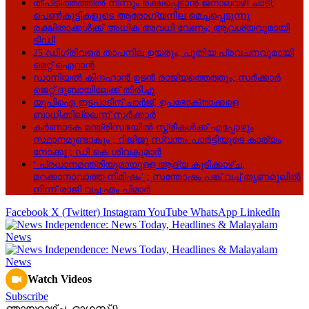
തീപിടിത്തത്തിൽ നിന്നും രക്ഷപ്പെടാൻ ജനാലവഴി ചാടി;
പെൺകുട്ടികളുടെ ആരോഗ്യനില മെച്ചപ്പെടുന്നു
രക്ഷിതാക്കൾക്ക് അധിക അവധി വേണം; ആവശ്യവുമായി
ടിഡി
25 ഡിഗ്രിവരെ താപനില ഉയരും; പുതിയ പ്രവചനവുമായി
മെറ്റ് ഐറാൻ
ഡാനിയൽ കിനഹാൻ ഉടൻ രാജ്യത്തെത്തും; സർക്കാർ
ജെറ്റ് ദുബായിലേക്ക് തിരിച്ചു
യുപിഐ ഇടപാടിന് ചാര്‍ജ്; ഉപഭോക്താക്കളെ
ബാധിക്കില്ലെന്ന് സർക്കാർ
കർണാടക മന്ത്രിസഭയിൽ സ്ത്രീകൾക്ക് എപ്പോഴും
സ്ഥാനമുണ്ടാകും ; റിജിജു സ്വന്തം പാർട്ടിയുടെ കാര്യം
നോക്കൂ ; ഡി കെ ശിവകുമാർ
‘ പ്രധാനമന്ത്രിയുമായുള്ള ആദ്യ കൂടിക്കാഴ്ച,
മറക്കാനാവാത്ത നിമിഷം’ ; സന്തോഷം പങ്ക് വച്ച് തൃണമൂലിൽ
നിന്ന് രാജി വച്ച എം പിമാർ
Facebook
X (Twitter)
Instagram
YouTube
WhatsApp
LinkedIn
Watch Videos
Subscribe
ഞായറാഴ്‌ച, ഓഗസ്റ്റ്‌ 9