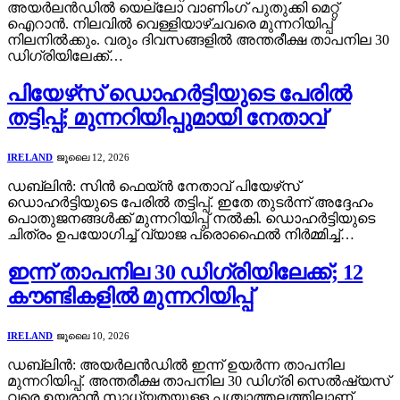
അയർലൻഡിൽ യെല്ലോ വാണിംഗ് പുതുക്കി മെറ്റ്
ഐറാൻ. നിലവിൽ വെള്ളിയാഴ്ചവരെ മുന്നറിയിപ്പ്
നിലനിൽക്കും. വരും ദിവസങ്ങളിൽ അന്തരീക്ഷ താപനില 30
ഡിഗ്രിയിലേക്ക്…
പിയേഴ്‌സ് ഡൊഹർട്ടിയുടെ പേരിൽ
തട്ടിപ്പ്; മുന്നറിയിപ്പുമായി നേതാവ്
IRELAND
ജൂലൈ 12, 2026
ഡബ്ലിൻ: സിൻ ഫെയ്ൻ നേതാവ് പിയേഴ്‌സ്
ഡൊഹർട്ടിയുടെ പേരിൽ തട്ടിപ്പ്. ഇതേ തുടർന്ന് അദ്ദേഹം
പൊതുജനങ്ങൾക്ക് മുന്നറിയിപ്പ് നൽകി. ഡൊഹർട്ടിയുടെ
ചിത്രം ഉപയോഗിച്ച് വ്യാജ പ്രൊഫൈൽ നിർമ്മിച്ച്…
ഇന്ന് താപനില 30 ഡിഗ്രിയിലേക്ക്; 12
കൗണ്ടികളിൽ മുന്നറിയിപ്പ്
IRELAND
ജൂലൈ 10, 2026
ഡബ്ലിൻ: അയർലൻഡിൽ ഇന്ന് ഉയർന്ന താപനില
മുന്നറിയിപ്പ്. അന്തരീക്ഷ താപനില 30 ഡിഗ്രി സെൽഷ്യസ്
വരെ ഉയരാൻ സാധ്യതയുള്ള പശ്ചാത്തലത്തിലാണ്