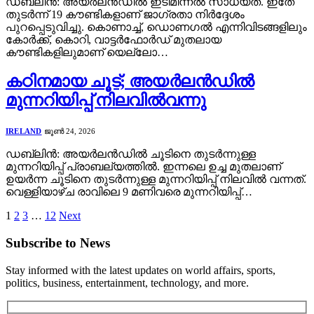
ഡബ്ലിൻ: അയർലൻഡിൽ ഇടിമിന്നൽ സാധ്യത. ഇതേ
തുടർന്ന് 19 കൗണ്ടികളാണ് ജാഗ്രതാ നിർദ്ദേശം
പുറപ്പെടുവിച്ചു. കൊണാച്ച്, ഡൊണഗൽ എന്നിവിടങ്ങളിലും
കോർക്ക്, കൊറി, വാട്ടർഫോർഡ് മുതലായ
കൗണ്ടികളിലുമാണ് യെല്ലോ…
കഠിനമായ ചൂട്; അയർലൻഡിൽ
മുന്നറിയിപ്പ് നിലവിൽവന്നു
IRELAND
ജൂൺ 24, 2026
ഡബ്ലിൻ: അയർലൻഡിൽ ചൂടിനെ തുടർന്നുള്ള
മുന്നറിയിപ്പ് പ്രാബല്യത്തിൽ. ഇന്നലെ ഉച്ച മുതലാണ്
ഉയർന്ന ചൂടിനെ തുടർന്നുള്ള മുന്നറിയിപ്പ് നിലവിൽ വന്നത്.
വെള്ളിയാഴ്ച രാവിലെ 9 മണിവരെ മുന്നറിയിപ്പ്…
1
2
3
…
12
Next
Subscribe to News
Stay informed with the latest updates on world affairs, sports,
politics, business, entertainment, technology, and more.