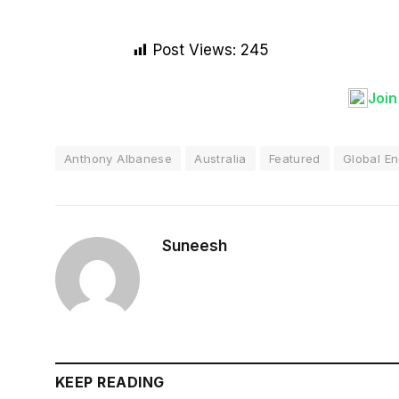
Post Views:
245
Joi
Anthony Albanese
Australia
Featured
Global En
Suneesh
KEEP READING