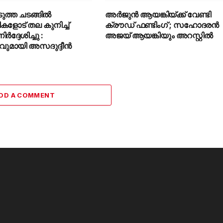
ടുത്ത ചടങ്ങിൽ
അർജുൻ ആയങ്കിയ്ക്ക് വേണ്ടി
ികളോട് തല കുനിച്ച്
ക്രൗഡ് ഫണ്ടിംഗ് ; സഹോദരൻ
ദ്ദേശിച്ചു :
അജയ് ആയങ്കിയും അറസ്റ്റിൽ
മായി അസദുദ്ദീൻ
DD A COMMENT