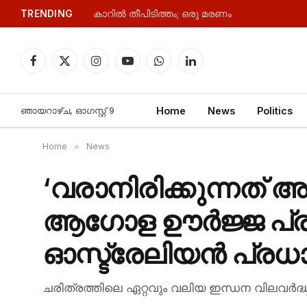
TRENDING
കാറിൽ തീപിടിത്തം; ഒരു മരണം
Facebook
X
Instagram
YouTube
WhatsApp
LinkedIn
(Twitter)
ഞായറാഴ്‌ച, ഓഗസ്റ്റ്‌ 9
Home
News
Politics
Home
»
News
‘വരാനിരിക്കുന്നത് 
ആഗോള ഊർജ്ജ പ്രതി
ഓസ്ട്രേലിയൻ പ്രധാ
ചരിത്രത്തിലെ ഏറ്റവും വലിയ ഇന്ധന വിലവർദ്