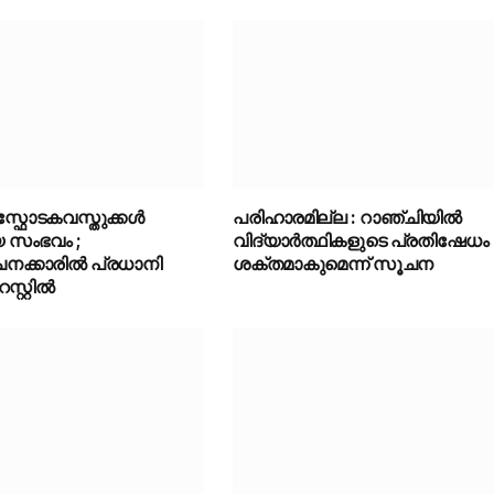
് സ്ഫോടകവസ്തുക്കൾ
പരിഹാരമില്ല : റാഞ്ചിയിൽ
യ സംഭവം ;
വിദ്യാർത്ഥികളുടെ പ്രതിഷേധം
ക്കാരിൽ പ്രധാനി
ശക്തമാകുമെന്ന് സൂചന
്റ്റിൽ