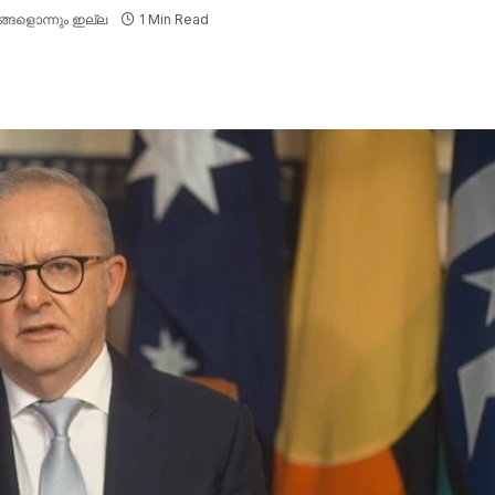
്ങളൊന്നും ഇല്ല
1 Min Read