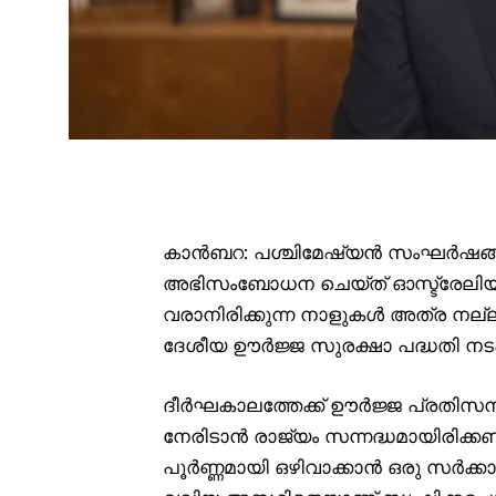
കാൻബറ: പശ്ചിമേഷ്യൻ സംഘർഷങ്ങള
അഭിസംബോധന ചെയ്ത് ഓസ്ട്രേലിയ
വരാനിരിക്കുന്ന നാളുകൾ അത്ര നല
ദേശീയ ഊർജ്ജ സുരക്ഷാ പദ്ധതി നടപ
ദീർഘകാലത്തേക്ക് ഊർജ്ജ പ്രതിസ
നേരിടാൻ രാജ്യം സന്നദ്ധമായിരിക്ക
പൂർണ്ണമായി ഒഴിവാക്കാൻ ഒരു സർക