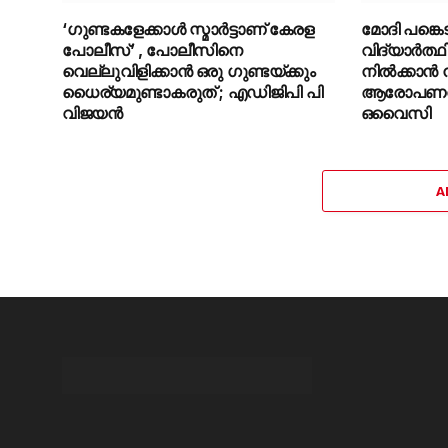
‘ഗുണ്ടകളേക്കാള്‍ സ്മാര്‍ട്ടാണ് കേരള
മോദി പങ്കെ
പോലീസ്’ , പോലീസിനെ
വിദ്യാർത്ഥ
വെല്ലുവിളിക്കാൻ ഒരു ഗുണ്ടയ്ക്കും
നിൽക്കാൻ നിർ
ധൈര്യമുണ്ടാകരുത് ; എഡിജിപി പി
ആരോപണവു
വിജയന്‍
ഒവൈസി
A