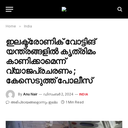
Home
»
India
ഇലക്ട്രോണിക് വോട്ടിങ്
യന്ത്രങ്ങളില്‍ കൃത്രിമം
കാണിക്കാമെന്ന്
വ്യാജപ്രചരണം ;
കേസെടുത്ത് പോലീസ്
By
Anu Nair
ഡിസംബർ 2, 2024
INDIA
അഭിപ്രായങ്ങളൊന്നും ഇല്ല
1 Min Read