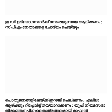
ഇ ഡി ഉദ്യോഗസ്ഥർക്ക് നേരെയുണ്ടായ ആക്രമണം ;
സിപിഎം നേതാക്കളെ ചോദ്യം ചെയ്യും
പൊതുജനങ്ങളിലേയ്ക്ക് ഇറങ്ങി ചെല്ലണം , എല്ലാ
ആഴ്ചയും റിപ്പോർട്ട് തയ്യാറാക്കണം : യുപി നിയമസഭാ
തിരഞ്ഞെടുപ്പിനുള്ള തന്ത്രങ്ങളുമായി രാഹുൽ