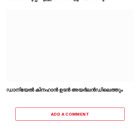
ഡാനിയേൽ കിനഹാൻ ഉടൻ അയർലൻഡിലെത്തും
ADD A COMMENT