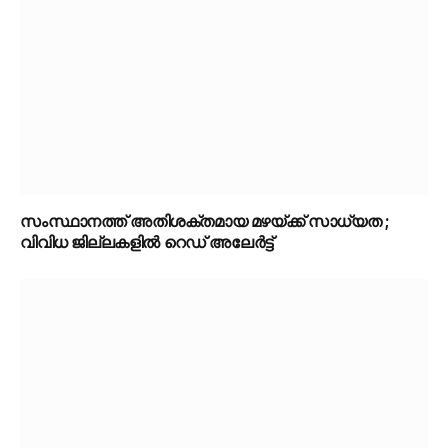
സംസ്ഥാനത്ത് അതിശക്തമായ മഴയ്ക്ക് സാധ്യത ;
വിവിധ ജില്ലകളിൽ റെഡ് അലേർട്ട്