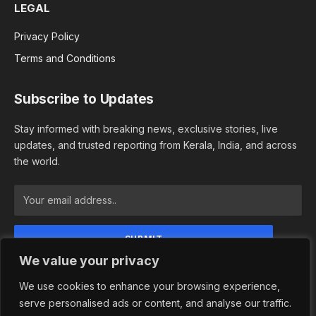
LEGAL
Privacy Policy
Terms and Conditions
Subscribe to Updates
Stay informed with breaking news, exclusive stories, live
updates, and trusted reporting from Kerala, India, and across
the world.
We value your privacy
By signing up, you agree to the our terms and our
Privacy Policy agreement.
We use cookies to enhance your browsing experience,
serve personalised ads or content, and analyse our traffic.