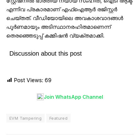
സ്റ്റേഷനില്‍ ഭാരതീയ ന്യായ സംഹിത, ഐടി ആക്ട്
എന്നിവ പ്രകാരമാണ് എഫ്ഐആര്‍ രജിസ്റ്റര്‍
ചെയ്തത്. വീഡിയോയിലെ അവകാശവാദങ്ങള്‍
പൂര്‍ണമായും അടിസ്ഥാനരഹിതമാണെന്ന്
തെരഞ്ഞെടുപ്പ് കമ്മിഷന്‍ വ്യക്തമാക്കി.
Discussion about this post
Post Views:
69
Join WhatsApp Channel
EVM Tampering
Featured