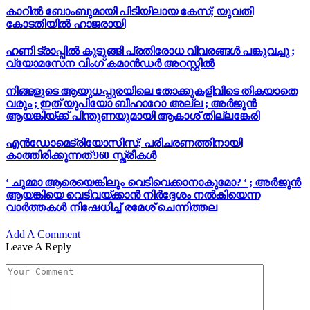
കാറിൽ ബോംബുമായി പിടിയിലായ കേസ്; യുവതി
കോടതിയിൽ ഹാജരായി
ഹണി ട്രാപ്പിൽ കുടുങ്ങി പ്രതിരോധ വിവരങ്ങൾ പങ്കുവച്ചു ;
വ്യോമസേന വിംഗ് കമാൻഡർ അറസ്റ്റിൽ
നിങ്ങളുടെ ആയുധപ്പുരയിലെ തോക്കുകളിവിടെ തികയാതെ
വരും ; ഇത് യുപിയോ ബീഹാറോ അല്ല ; അർജുൻ
ആയങ്കിയ്ക്ക് പിന്തുണയുമായി ആകാശ് തില്ലങ്കേരി
എൻഡോമെട്രിയോസിസ്; പരിചരണത്തിനായി
കാത്തിരിക്കുന്നത് 960 സ്ത്രീകൾ
‘ ചുമ്മാ ആരെയെങ്കിലും വെടിവെക്കാനാകുമോ? ‘ ; അർജുൻ
ആയങ്കിയെ വെടിവയ്ക്കാൻ നിർദ്ദേശം നൽകിയെന്ന
വാർത്തകൾ നിഷേധിച്ച് രമേശ് ചെന്നിത്തല
Add A Comment
Leave A Reply