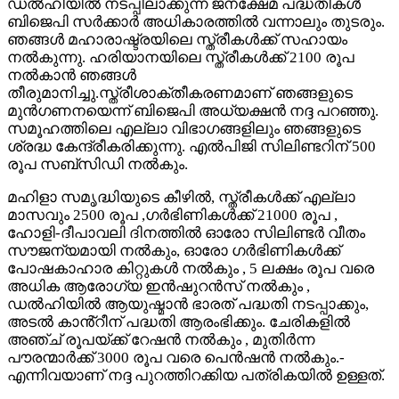
ഡൽഹിയിൽ നടപ്പിലാക്കുന്ന ജനക്ഷേമ പദ്ധതികൾ
ബിജെപി സർക്കാർ അധികാരത്തിൽ വന്നാലും തുടരും.
ഞങ്ങൾ മഹാരാഷ്ട്രയിലെ സ്ത്രീകൾക്ക് സഹായം
നൽകുന്നു. ഹരിയാനയിലെ സ്ത്രീകൾക്ക് 2100 രൂപ
നൽകാൻ ഞങ്ങൾ
തീരുമാനിച്ചു.സ്ത്രീശാക്തീകരണമാണ് ഞങ്ങളുടെ
മുൻഗണനയെന്ന് ബിജെപി അധ്യക്ഷൻ നദ്ദ പറഞ്ഞു.
സമൂഹത്തിലെ എല്ലാ വിഭാഗങ്ങളിലും ഞങ്ങളുടെ
ശ്രദ്ധ കേന്ദ്രീകരിക്കുന്നു. എൽപിജി സിലിണ്ടറിന് 500
രൂപ സബ്‌സിഡി നൽകും.
മഹിളാ സമൃദ്ധിയുടെ കീഴിൽ, സ്ത്രീകൾക്ക് എല്ലാ
മാസവും 2500 രൂപ ,ഗർഭിണികൾക്ക് 21000 രൂപ ,
ഹോളി-ദീപാവലി ദിനത്തിൽ ഓരോ സിലിണ്ടർ വീതം
സൗജന്യമായി നൽകും, ഓരോ ഗർഭിണികൾക്ക്
പോഷകാഹാര കിറ്റുകൾ നൽകും , 5 ലക്ഷം രൂപ വരെ
അധിക ആരോഗ്യ ഇൻഷുറൻസ് നൽകും ,
ഡൽഹിയിൽ ആയുഷ്മാൻ ഭാരത് പദ്ധതി നടപ്പാക്കും,
അടൽ കാൻ്റീന് പദ്ധതി ആരംഭിക്കും. ചേരികളിൽ
അഞ്ച് രൂപയ്ക്ക് റേഷൻ നൽകും , മുതിർന്ന
പൗരന്മാർക്ക് 3000 രൂപ വരെ പെൻഷൻ നൽകും.-
എന്നിവയാണ് നദ്ദ പുറത്തിറക്കിയ പത്രികയിൽ ഉള്ളത്.