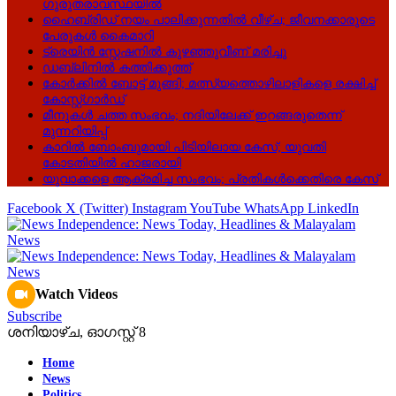
ഗുരുതരാവസ്ഥയിൽ
ഹൈബ്രിഡ് നയം പാലിക്കുന്നതിൽ വീഴ്ച; ജീവനക്കാരുടെ
പേരുകൾ കൈമാറി
ട്രെയിൻ സ്റ്റേഷനിൽ കുഴഞ്ഞുവീണ് മരിച്ചു
ഡബ്ലിനിൽ കത്തിക്കുത്ത്
കോർക്കിൽ ബോട്ട് മുങ്ങി; മത്സ്യത്തൊഴിലാളികളെ രക്ഷിച്ച്
കോസ്റ്റ്ഗാർഡ്
മീനുകൾ ചത്ത സംഭവം; നദിയിലേക്ക് ഇറങ്ങരുതെന്ന്
മുന്നറിയിപ്പ്
കാറിൽ ബോംബുമായി പിടിയിലായ കേസ്; യുവതി
കോടതിയിൽ ഹാജരായി
യുവാക്കളെ ആക്രമിച്ച സംഭവം; പ്രതികൾക്കെതിരെ കേസ്
Facebook
X (Twitter)
Instagram
YouTube
WhatsApp
LinkedIn
Watch Videos
Subscribe
ശനിയാഴ്‌ച, ഓഗസ്റ്റ്‌ 8
Home
News
Politics