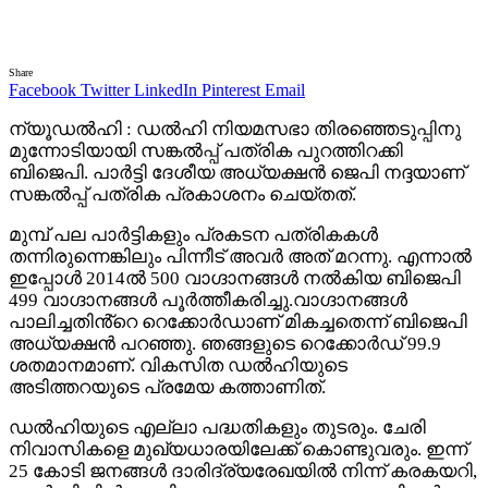
Share
Facebook
Twitter
LinkedIn
Pinterest
Email
ന്യൂഡൽഹി : ഡൽഹി നിയമസഭാ തിരഞ്ഞെടുപ്പിനു
മുന്നോടിയായി സങ്കൽപ്പ് പത്രിക പുറത്തിറക്കി
ബിജെപി. പാർട്ടി ദേശീയ അധ്യക്ഷൻ ജെപി നദ്ദയാണ്
സങ്കൽപ്പ് പത്രിക പ്രകാശനം ചെയ്തത്.
മുമ്പ് പല പാർട്ടികളും പ്രകടന പത്രികകൾ
തന്നിരുന്നെങ്കിലും പിന്നീട് അവർ അത് മറന്നു. എന്നാൽ
ഇപ്പോൾ 2014ൽ 500 വാഗ്ദാനങ്ങൾ നൽകിയ ബിജെപി
499 വാഗ്ദാനങ്ങൾ പൂർത്തീകരിച്ചു.വാഗ്ദാനങ്ങൾ
പാലിച്ചതിൻ്റെ റെക്കോർഡാണ് മികച്ചതെന്ന് ബിജെപി
അധ്യക്ഷൻ പറഞ്ഞു. ഞങ്ങളുടെ റെക്കോർഡ് 99.9
ശതമാനമാണ്. വികസിത ഡൽഹിയുടെ
അടിത്തറയുടെ പ്രമേയ കത്താണിത്.
ഡൽഹിയുടെ എല്ലാ പദ്ധതികളും തുടരും. ചേരി
നിവാസികളെ മുഖ്യധാരയിലേക്ക് കൊണ്ടുവരും. ഇന്ന്
25 കോടി ജനങ്ങൾ ദാരിദ്ര്യരേഖയിൽ നിന്ന് കരകയറി,