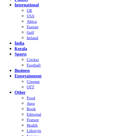
International
UK
USA
Africa
Europe
Gulf
Ireland
India
Kerala
Sports
Cricket
Football
Business
Entertainment
Cinema
OTT
Other
Food
Auto
Book
Editorial
Feature
Health
Lifestyle