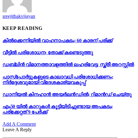
sreejithakvijayan
KEEP READING
കിൽക്കെന്നിയിൽ വാഹനാപകടം; 60 കാരന് പരിക്ക്
വീട്ടിൽ പരിശോധന; തോക്ക് കണ്ടെടുത്തു
ഡബ്ലിൻ വിമാനത്താവളത്തിൽ ലഹരിവേട്ട; സ്ത്രീ അറസ്റ്റിൽ
പാസ്‌പോർട്ടുകളുടെ കാലാവധി പരിശോധിക്കണം;
നിർദ്ദേശവുമായി വിദേശകാര്യവകുപ്പ്
ഡാനിയൽ കിനഹാൻ അയർലൻഡിൽ; റിമാൻഡ് ചെയ്തു
എം50 യിൽ കാറുകൾ കൂട്ടിയിടിച്ചുണ്ടായ അപകടം;
പരിക്കേറ്റത് 9 പേർക്ക്
Add A Comment
Leave A Reply