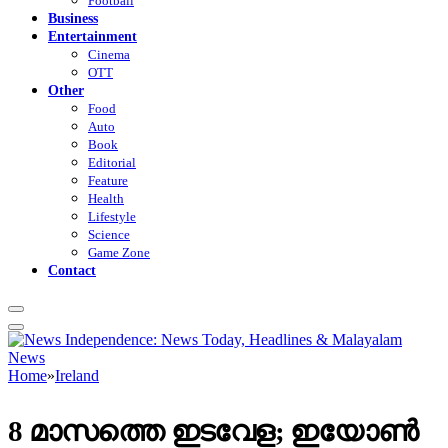
Football
Business
Entertainment
Cinema
OTT
Other
Food
Auto
Book
Editorial
Feature
Health
Lifestyle
Science
Game Zone
Contact
Home
»
Ireland
8 മാസത്തെ ഇടവേള; ഇയോൺ