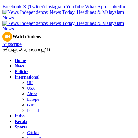
Facebook
X (Twitter)
Instagram
YouTube
WhatsApp
LinkedIn
Watch Videos
Subscribe
തിങ്കളാഴ്‌ച, ഓഗസ്റ്റ്‌ 10
Home
News
Politics
International
UK
USA
Africa
Europe
Gulf
Ireland
India
Kerala
Sports
Cricket