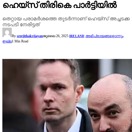
ഹെയ്‌സ് തിരികെ പാർട്ടിയിൽ
തെറ്റായ പരാമർശത്തെ തുടർന്നാണ് ഹെയ്‌സ് അച്ചടക്ക
നടപടി നേരിട്ടത്
By
sreejithakvijayan
ജൂലൈ 26, 2025
അഭിപ്രായങ്ങളൊന്നും
IRELAND
ഇല്ല
1 Min Read