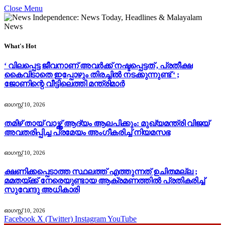
Close Menu
What's Hot
‘ വിലപ്പെട്ട ജീവനാണ് അവർക്ക് നഷ്ടപ്പെട്ടത് , പ്രതീക്ഷ
കൈവിടാതെ ഇപ്പോഴും തിരച്ചിൽ നടക്കുന്നുണ്ട് ‘ ;
ജോണിന്റെ വീട്ടിലെത്തി മന്ത്രിമാർ
ഓഗസ്റ്റ്‌ 10, 2026
തമിഴ് തായ് വാഴ്ത്ത് ആദ്യം ആലപിക്കും: മുഖ്യമന്ത്രി വിജയ്
അവതരിപ്പിച്ച പ്രമേയം അംഗീകരിച്ച് നിയമസഭ
ഓഗസ്റ്റ്‌ 10, 2026
ക്ഷണിക്കപ്പെടാത്ത സ്ഥലത്ത് എത്തുന്നത് ഉചിതമല്ല ;
മമതയ്ക്ക് നേരെയുണ്ടായ ആക്രമണത്തിൽ പ്രതികരിച്ച്
സുവേന്ദു അധികാരി
ഓഗസ്റ്റ്‌ 10, 2026
Facebook
X (Twitter)
Instagram
YouTube