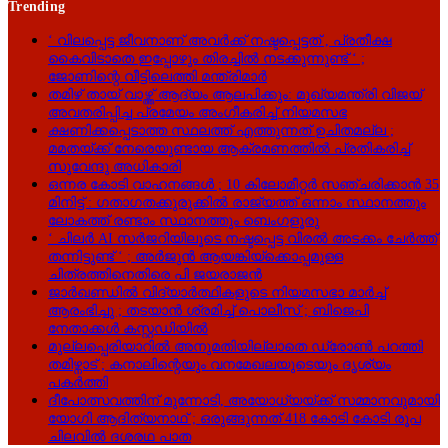
Trending
‘ വിലപ്പെട്ട ജീവനാണ് അവർക്ക് നഷ്ടപ്പെട്ടത് , പ്രതീക്ഷ
കൈവിടാതെ ഇപ്പോഴും തിരച്ചിൽ നടക്കുന്നുണ്ട് ‘ ;
ജോണിന്റെ വീട്ടിലെത്തി മന്ത്രിമാർ
തമിഴ് തായ് വാഴ്ത്ത് ആദ്യം ആലപിക്കും: മുഖ്യമന്ത്രി വിജയ്
അവതരിപ്പിച്ച പ്രമേയം അംഗീകരിച്ച് നിയമസഭ
ക്ഷണിക്കപ്പെടാത്ത സ്ഥലത്ത് എത്തുന്നത് ഉചിതമല്ല ;
മമതയ്ക്ക് നേരെയുണ്ടായ ആക്രമണത്തിൽ പ്രതികരിച്ച്
സുവേന്ദു അധികാരി
ഒന്നര കോടി വാഹനങ്ങൾ ; 10 കിലോമീറ്റർ സഞ്ചരിക്കാൻ 35
മിനിട്ട് : ഗതാഗതക്കുരുക്കിൽ രാജ്യത്ത് ഒന്നാം സ്ഥാനത്തും
ലോകത്ത് രണ്ടാം സ്ഥാനത്തും ബെംഗളൂരു
‘ ചിലർ AI സർജറിയിലൂടെ നഷ്ടപ്പെട്ട വിരൽ അടക്കം ചേർത്ത്
തന്നിട്ടുണ്ട് ‘ ; അർജുൻ ആയങ്കിയ്ക്കൊപ്പമുള്ള
ചിത്രത്തിനെതിരെ പി ജയരാജൻ
ജാർഖണ്ഡിൽ വിദ്യാർത്ഥികളുടെ നിയമസഭാ മാർച്ച്
ആരംഭിച്ചു ; തടയാൻ ശ്രമിച്ച് പൊലീസ് ; ബിജെപി
നേതാക്കൾ കസ്റ്റഡിയിൽ
മുല്ലപ്പെരിയാറിൽ അനുമതിയില്ലാതെ ഡ്രോൺ പറത്തി
തമിഴ്നാട് ; കനാലിന്റെയും വനമേഖലയുടെയും ദൃശ്യം
പകർത്തി
ദീപോത്സവത്തിന് മുന്നോടി, അയോധ്യയ്ക്ക് സമ്മാനവുമായി
യോഗി ആദിത്യനാഥ് ; ഒരുങ്ങുന്നത് 418 കോടി കോടി രൂപ
ചിലവിൽ ദശരഥ പാത