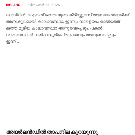
IRELAND
ഡിസംബർ 25, 2025
ഡബ്ലിൻ: ഐറിഷ് ജനതയുടെ ക്രിസ്തുമസ് ആഘോഷങ്ങൾക്ക്
അനുകൂലമായി കാലാവസ്ഥാ. ഇന്നും നാളെയും രാജ്യത്ത്
മഞ്ഞ് മൂടിയ കാലാവസ്ഥാ അനുഭവപ്പെടും. പകൽ
സമയങ്ങളിൽ നല്ല സൂര്യപ്രകാശവും അനുഭവപ്പെടും.
ഇന്ന്…
അയർലൻഡിൽ താപനില കുറയുന്നു