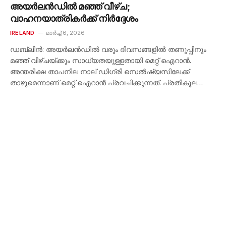
അയർലൻഡിൽ മഞ്ഞ് വീഴ്ച;
വാഹനയാത്രികർക്ക് നിർദ്ദേശം
IRELAND
മാർച്ച്‌ 6, 2026
ഡബ്ലിൻ: അയർലൻഡിൽ വരും ദിവസങ്ങളിൽ തണുപ്പിനും
മഞ്ഞ് വീഴ്ചയ്ക്കും സാധ്യതയുള്ളതായി മെറ്റ് ഐറാൻ.
അന്തരീക്ഷ താപനില നാല് ഡിഗ്രി സെൽഷ്യസിലേക്ക്
താഴുമെന്നാണ് മെറ്റ് ഐറാൻ പ്രവചിക്കുന്നത്. പ്രതികൂല…