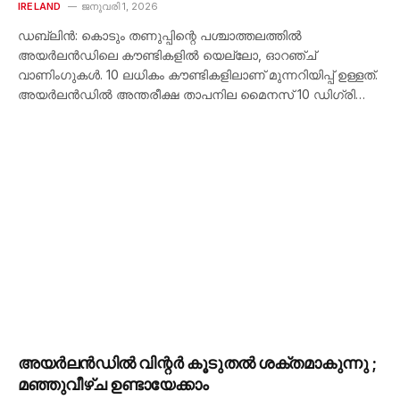
IRELAND
ജനുവരി 1, 2026
ഡബ്ലിൻ: കൊടും തണുപ്പിന്റെ പശ്ചാത്തലത്തിൽ
അയർലൻഡിലെ കൗണ്ടികളിൽ യെല്ലോ, ഓറഞ്ച്
വാണിംഗുകൾ. 10 ലധികം കൗണ്ടികളിലാണ് മുന്നറിയിപ്പ് ഉള്ളത്.
അയർലൻഡിൽ അന്തരീക്ഷ താപനില മൈനസ് 10 ഡിഗ്രി…
അയര്‍ലൻഡില്‍ വിന്റര്‍ കൂടുതല്‍ ശക്തമാകുന്നു ;
മഞ്ഞുവീഴ്ച ഉണ്ടായേക്കാം