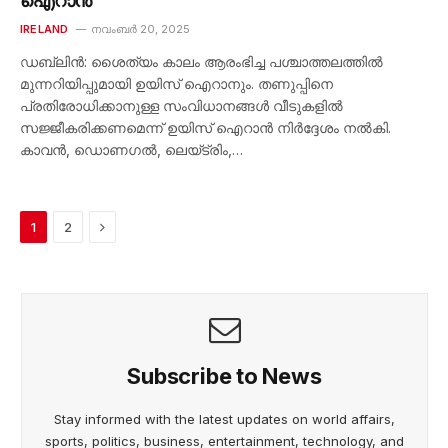
ഐറാൻ
IRELAND
നവംബർ 20, 2025
ഡബ്ലിൻ: ശൈത്യം കാലം ആരംഭിച്ച പശ്ചാത്തലത്തിൽ
മുന്നറിയിപ്പുമായി ഉയിസ് ഐറാനും. തണുപ്പിനെ
പ്രതിരോധിക്കാനുള്ള സംവിധാനങ്ങൾ വീടുകളിൽ
സജ്ജീകരിക്കണമെന്ന് ഉയിസ് ഐറാൻ നിർദ്ദേശം നൽകി.
കാവൻ, ഡൊണഗൽ, ലെയ്ട്രിം,…
Next
1
2
Subscribe to News
Stay informed with the latest updates on world affairs,
sports, politics, business, entertainment, technology, and