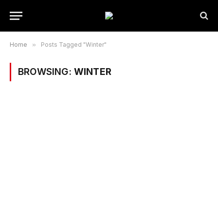
Home
»
Posts Tagged "Winter"
BROWSING:
WINTER