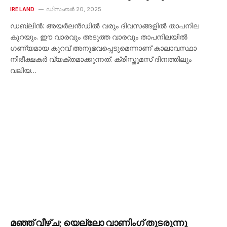
IRELAND
ഡിസംബർ 20, 2025
ഡബ്ലിൻ: അയർലൻഡിൽ വരും ദിവസങ്ങളിൽ താപനില
കുറയും. ഈ വാരവും അടുത്ത വാരവും താപനിലയിൽ
ഗണ്യമായ കുറവ് അനുഭവപ്പെടുമെന്നാണ് കാലാവസ്ഥാ
നിരീക്ഷകർ വ്യക്തമാക്കുന്നത്. ക്രിസ്തുമസ് ദിനത്തിലും
വലിയ…
മഞ്ഞ് വീഴ്ച; യെല്ലോ വാണിംഗ് തുടരുന്നു