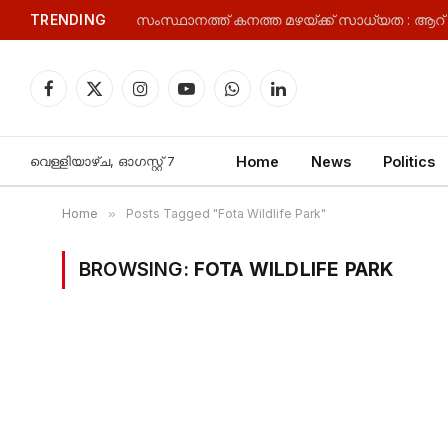
TRENDING
Facebook
X
Instagram
YouTube
WhatsApp
LinkedIn
(Twitter)
വെള്ളിയാഴ്‌ച, ഓഗസ്റ്റ്‌ 7
Home
News
Politics
Home
»
Posts Tagged "Fota Wildlife Park"
BROWSING:
FOTA WILDLIFE PARK