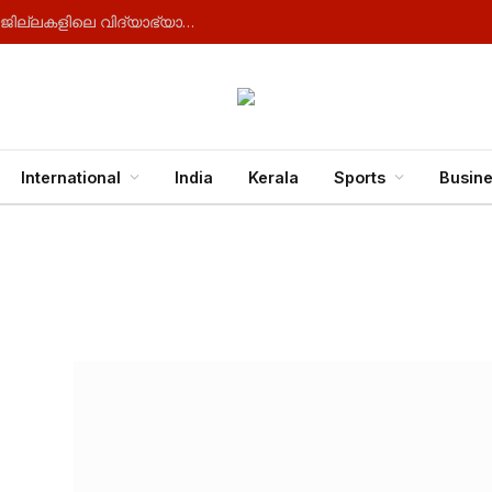
സംസ്ഥാനത്ത് കനത്ത മഴയ്ക്ക് സാധ്യത : ആറ് ജില്ലകളിലെ വിദ്യാഭ്യാസ സ്ഥാപനങ്ങൾക്ക് നാളെ അവധി
International
India
Kerala
Sports
Busin