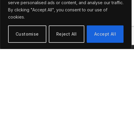
serve personalised ads or content, and analyse our traffic.
By signing up, you agree to the our terms and our
By clicking "Accept All", you consent to our use of
Privacy Policy agreement.
cookies.
Customise
Reject All
Accept All
Facebook
X
Instagram
YouTube
WhatsApp
LinkedIn
(Twitter)
NEWS
INTERNATIONAL
Politics
UK
Kerala
USA
Election
India