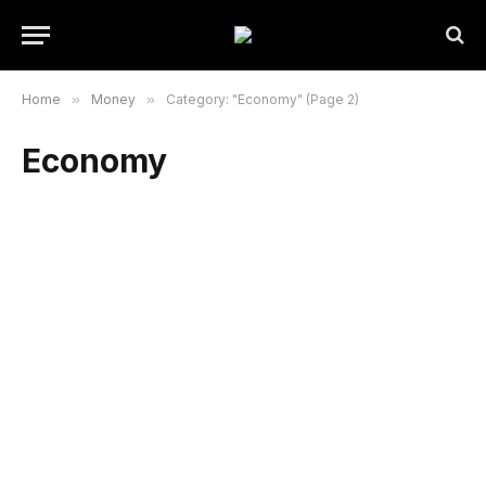
Home
»
Money
»
Category: "Economy" (Page 2)
Economy