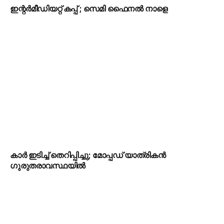
ഇന്റർമീഡിയറ്റ് കപ്പ് ; സെമി ഫൈനൽ നാളെ
കാർ ഇടിച്ച് തെറിപ്പിച്ചു; മോപ്പഡ് യാത്രികൻ
ഗുരുതരാവസ്ഥയിൽ