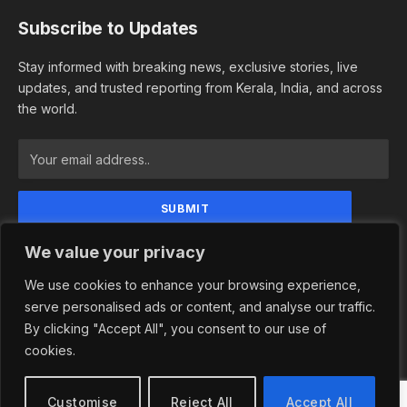
Subscribe to Updates
Stay informed with breaking news, exclusive stories, live
updates, and trusted reporting from Kerala, India, and across
the world.
By signing up, you agree to the our terms and our
We value your privacy
Privacy Policy agreement.
We use cookies to enhance your browsing experience,
serve personalised ads or content, and analyse our traffic.
By clicking "Accept All", you consent to our use of
© 2026 Newsindependence. Designed by
Adhwaitha Groups
.
cookies.
Privacy Policy
Terms and Conditions
Customise
Reject All
Accept All