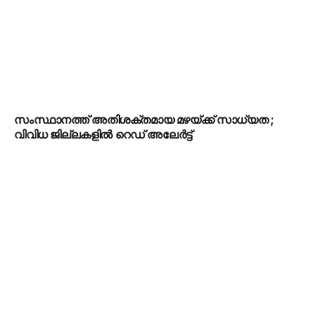
സംസ്ഥാനത്ത് അതിശക്തമായ മഴയ്ക്ക് സാധ്യത ;
വിവിധ ജില്ലകളിൽ റെഡ് അലേർട്ട്