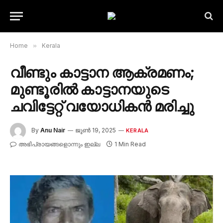
Home
»
Kerala
വീണ്ടും കാട്ടാന ആക്രമണം;
മുണ്ടൂരിൽ കാട്ടാനയുടെ
ചവിട്ടേറ്റ് വയോധികൻ മരിച്ചു
By
Anu Nair
ജൂൺ 19, 2025
KERALA
അഭിപ്രായങ്ങളൊന്നും ഇല്ല
1 Min Read