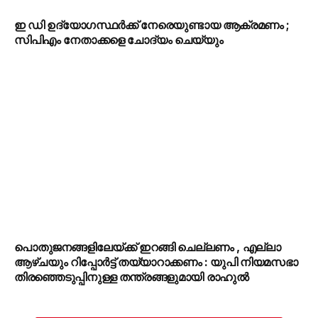
ഇ ഡി ഉദ്യോഗസ്ഥർക്ക് നേരെയുണ്ടായ ആക്രമണം ;
സിപിഎം നേതാക്കളെ ചോദ്യം ചെയ്യും
പൊതുജനങ്ങളിലേയ്ക്ക് ഇറങ്ങി ചെല്ലണം , എല്ലാ
ആഴ്ചയും റിപ്പോർട്ട് തയ്യാറാക്കണം : യുപി നിയമസഭാ
തിരഞ്ഞെടുപ്പിനുള്ള തന്ത്രങ്ങളുമായി രാഹുൽ