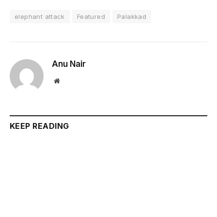
elephant attack
Featured
Palakkad
Anu Nair
Website
KEEP READING