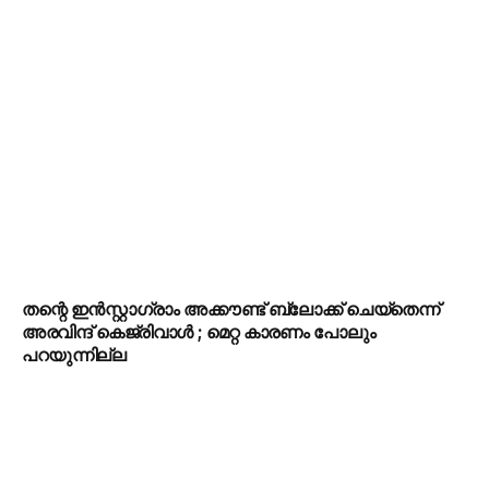
തന്റെ ഇൻസ്റ്റാഗ്രാം അക്കൗണ്ട് ബ്ലോക്ക് ചെയ്തെന്ന്
അരവിന്ദ് കെജ്‌രിവാൾ ; മെറ്റ കാരണം പോലും
പറയുന്നില്ല