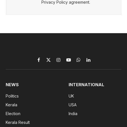
Privacy Policy agreement.
Facebook
X
Instagram
YouTube
WhatsApp
LinkedIn
(Twitter)
NEWS
INTERNATIONAL
Politics
UK
Kerala
USA
Election
India
Kerala Result