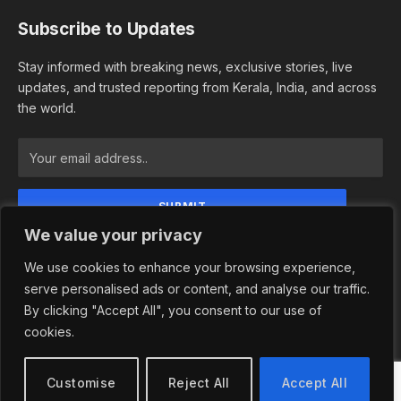
Subscribe to Updates
Stay informed with breaking news, exclusive stories, live
updates, and trusted reporting from Kerala, India, and across
the world.
We value your privacy
By signing up, you agree to the our terms and our
Privacy Policy agreement.
We use cookies to enhance your browsing experience,
serve personalised ads or content, and analyse our traffic.
By clicking "Accept All", you consent to our use of
cookies.
© 2026 Newsindependence. Designed by
Adhwaitha Groups
.
Privacy Policy
Terms and Conditions
Customise
Reject All
Accept All