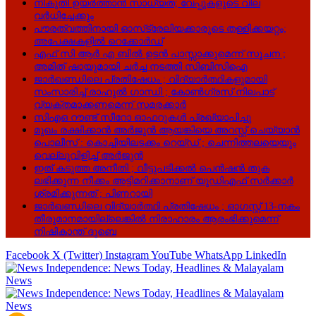
നികുതി ഉയർത്താൻ സാധ്യത; വേപ്പുകളുടെ വില
വർധിച്ചേക്കും
പൗരത്വത്തിനായി ഓസ്‌ട്രേലിയക്കാരുടെ തള്ളിക്കയറ്റം;
അപേക്ഷകളിൽ റെക്കോർഡ്
എഫ് സി ആർ എ ബിൽ ഉടൻ പാസ്സാക്കുമെന്ന് സൂചന ;
അമിത് ഷായുമായി ചർച്ച നടത്തി സിബിസിഐ
ജാർഖണ്ഡിലെ പ്രതിഷേധം ; വിദ്യാർത്ഥികളുമായി
സംസാരിച്ച് രാഹുൽ ഗാന്ധി ; കോൺഗ്രസ് നിലപാട്
വ്യക്തമാക്കണമെന്ന് സമരക്കാർ
സിഎഒ റൗണ്ട് സീറോ ഓഫറുകൾ പ്രഖ്യാപിച്ചു
മുഖം രക്ഷിക്കാൻ അർജുൻ ആയങ്കിയെ അറസ്റ്റ് ചെയ്യാൻ
പൊലീസ് : കൊച്ചിയിലടക്കം റെയ്ഡ് ; ചെന്നിത്തലയെയും
വെല്ലുവിളിച്ച് അർജുൻ
ഇത് കടുത്ത അനീതി ; വീട്ടുപടിക്കൽ പെൻഷൻ തുക
ലഭിക്കുന്ന നീക്കം അട്ടിമറിക്കാനാണ് യുഡിഎഫ് സർക്കാർ
ശ്രമിക്കുന്നത് ; പിണറായി
ജാർഖണ്ഡിലെ വിദ്യാർത്ഥി പ്രതിഷേധം ; ഓഗസ്റ്റ് 13-നകം
തീരുമാനമായില്ലെങ്കിൽ നിരാഹാരം ആരംഭിക്കുമെന്ന്
നിഷികാന്ത് ദുബെ
Facebook
X (Twitter)
Instagram
YouTube
WhatsApp
LinkedIn