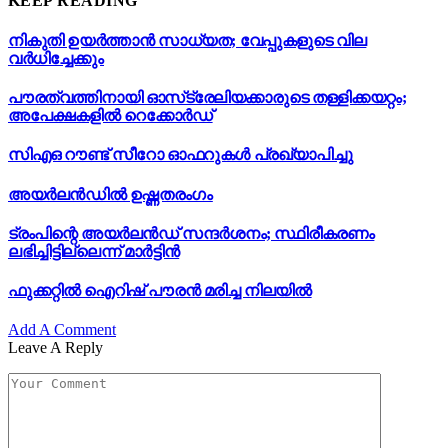
KEEP READING
നികുതി ഉയർത്താൻ സാധ്യത; വേപ്പുകളുടെ വില
വർധിച്ചേക്കും
പൗരത്വത്തിനായി ഓസ്‌ട്രേലിയക്കാരുടെ തള്ളിക്കയറ്റം;
അപേക്ഷകളിൽ റെക്കോർഡ്
സിഎഒ റൗണ്ട് സീറോ ഓഫറുകൾ പ്രഖ്യാപിച്ചു
അയർലൻഡിൽ ഉഷ്ണതരംഗം
ട്രംപിന്റെ അയർലൻഡ് സന്ദർശനം; സ്ഥിരീകരണം
ലഭിച്ചിട്ടില്ലെന്ന് മാർട്ടിൻ
ഫുക്കറ്റിൽ ഐറിഷ് പൗരൻ മരിച്ച നിലയിൽ
Add A Comment
Leave A Reply