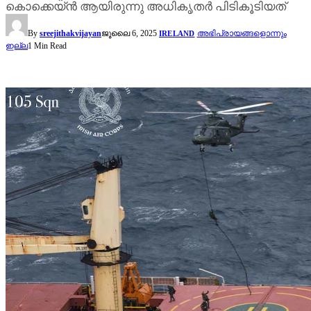
കൊക്കെയ്ൻ ആയിരുന്നു അധികൃതർ പിടികൂടിയത്
By
sreejithakvijayan
ജൂലൈ 6, 2025
അഭിപ്രായങ്ങളൊന്നും
IRELAND
ഇല്ല
1 Min Read