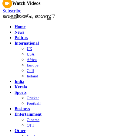
Watch Videos
Subscribe
വെള്ളിയാഴ്‌ച, ഓഗസ്റ്റ്‌ 7
Home
News
Politics
International
UK
USA
Africa
Europe
Gulf
Ireland
India
Kerala
Sports
Cricket
Football
Business
Entertainment
Cinema
OTT
Other