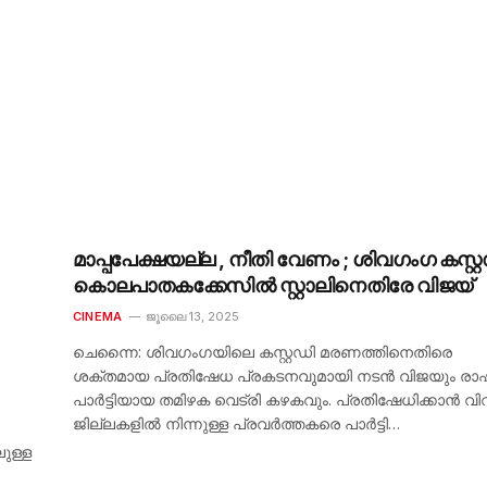
മാപ്പപേക്ഷയല്ല , നീതി വേണം ; ശിവഗംഗ കസ്റ്
കൊലപാതകക്കേസില്‍ സ്റ്റാലിനെതിരേ വിജയ്
CINEMA
ജൂലൈ 13, 2025
ചെന്നൈ: ശിവഗംഗയിലെ കസ്റ്റഡി മരണത്തിനെതിരെ
ശക്തമായ പ്രതിഷേധ പ്രകടനവുമായി നടൻ വിജയും രാഷ്
പാർട്ടിയായ തമിഴക വെട്രി കഴകവും. പ്രതിഷേധിക്കാൻ വി
ജില്ലകളിൽ നിന്നുള്ള പ്രവർത്തകരെ പാർട്ടി…
ുള്ള