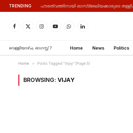
TRENDING
Facebook
X
Instagram
YouTube
WhatsApp
LinkedIn
(Twitter)
വെള്ളിയാഴ്‌ച, ഓഗസ്റ്റ്‌ 7
Home
News
Politics
Home
»
Posts Tagged "Vijay" (Page 5)
BROWSING:
VIJAY