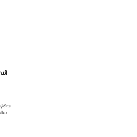
റഡി
ട്രീയ
വിധ