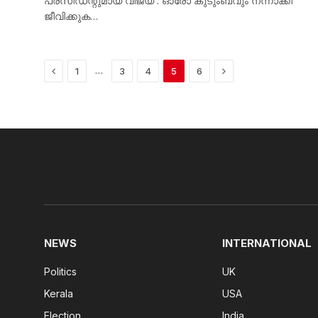
പ്രസിഡന്റുമായ വിജയ് . ഓരോ കുടുംബവും നന്നാക്കി
ജീവിക്കുക…
Previous
Next
…
1
3
4
5
6
NEWS
INTERNATIONAL
Politics
UK
Kerala
USA
Election
India