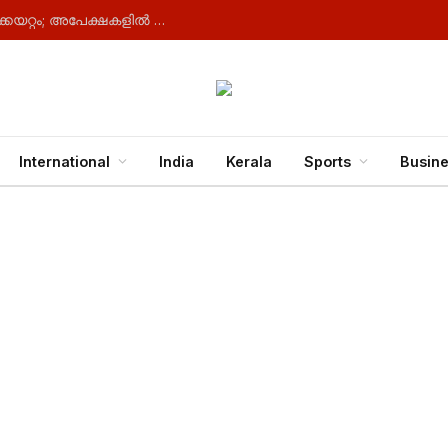
പൗരത്വത്തിനായി ഓസ്‌ട്രേലിയക്കാരുടെ തള്ളിക്കയറ്റം; അപേക്ഷകളിൽ റെക്കോർഡ്
International
India
Kerala
Sports
Busin