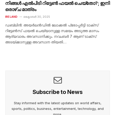
നിങ്ങൾ എൽപിടി റിട്ടേൺ ഫയൽ ചെയ്‌തോ?; ഇനി
ഒരാഴ്ച മാത്രം
IRELAND
ഒക്ടോബർ 30, 2025
ഡബ്ലിൻ: അയർലൻഡിൽ ലോക്കൽ പ്രോപ്പർട്ടി ടാക്‌സ്
റിട്ടേൺസ് ഫയൽ ചെയ്യാനുള്ള സമയം അടുത്ത മാസം
ആദ്യവാരം അവസാനിക്കും. നവംബർ 7 ആണ് ടാക്‌സ്
അടയ്ക്കാനുള്ള അവസാന തിയതി.…
Subscribe to News
Stay informed with the latest updates on world affairs,
sports, politics, business, entertainment, technology, and
more.