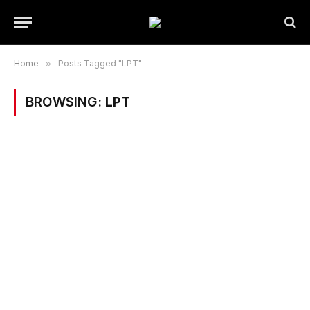
Home
»
Posts Tagged "LPT"
BROWSING:
LPT