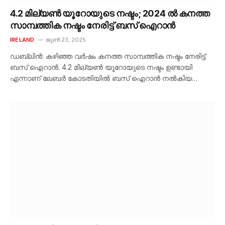
4.2 മില്യൺ യൂറോയുടെ നഷ്ടം; 2024 ൽ കനത്ത
സാമ്പത്തിക നഷ്ടം നേരിട്ട് ബസ് ഐറാൻ
IRELAND
ജൂൺ 23, 2025
ഡബ്ലിൻ: കഴിഞ്ഞ വർഷം കനത്ത സാമ്പത്തിക നഷ്ടം നേരിട്ട്
ബസ് ഐറാൻ. 4.2 മില്യൺ യൂറോയുടെ നഷ്ടം ഉണ്ടായി
എന്നാണ് ലേബർ കോടതിയിൽ ബസ് ഐറാൻ നൽകിയ…