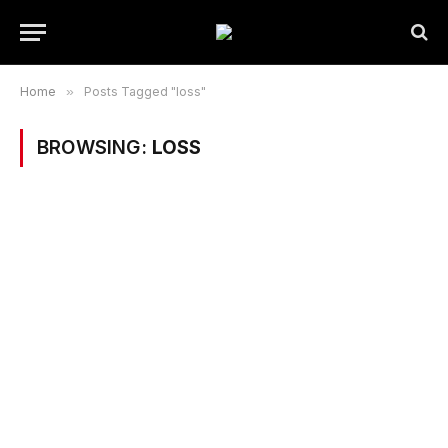
Home
»
Posts Tagged "loss"
BROWSING:
LOSS