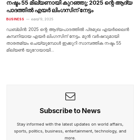
നഷ്ടം 55 മില്യണായി കുറഞ്ഞു; 2025 ന്റെ ആദ്യ
പാദത്തിൽ എയർ ലിംഗസിന് നേട്ടം
BUSINESS
മെയ്‌ 9, 2025
ഡബ്ലിൻ: 2025 ന്റെ ആദ്യപാദത്തിൽ പ്രമുഖ എയർലൈൻ
കമ്പനിയായ എയർ ലിംഗസിന് നേട്ടം. മുൻ വർഷവുമായി
താരതമ്യം ചെയ്യുമ്പോൾ ഇക്കുറി സാമ്പത്തിക നഷ്ടം 55
മില്യൺ യൂറോയായി…
Subscribe to News
Stay informed with the latest updates on world affairs,
sports, politics, business, entertainment, technology, and
more.