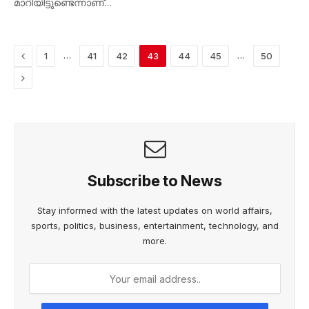
മാറിയിട്ടുണ്ടെന്നാണ്…
Previous
…
…
1
41
42
43
44
45
50
Next
Subscribe to News
Stay informed with the latest updates on world affairs,
sports, politics, business, entertainment, technology, and
more.