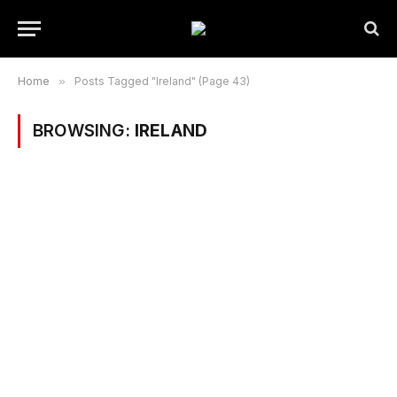
Home
»
Posts Tagged "Ireland" (Page 43)
BROWSING:
IRELAND