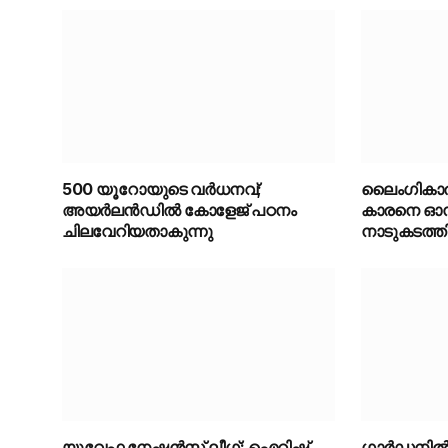
500 യൂറോയുടെ വർധനവ്;
ലൈംഗികാതി
അയർലൻഡിൽ കോളേജ് പഠനം
കാരനെ ഓസ്
ചിലവേറിയതാകുന്നു
നാടുകടത്ത
യുവേഫ നേഷൻസ് ലീഗ്; ഐറിഷ്
ഗാർഡനിൽ 