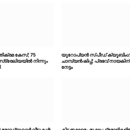
ക്രമ കേസ്; 75
യൂറോപ്യൻ സ്പീഡ് ക്യൂബിംഗ
‌ട്രേലിയയിൽ നിന്നും
ചാമ്പ്യൻഷിപ്പ്; പ്രഭവ് നായകിന്
ി
നേട്ടം
മോഡ്യുലാർ വീടുകൾ;
കിടക്കക്ഷാമം രൂക്ഷം; ട്രോളികള