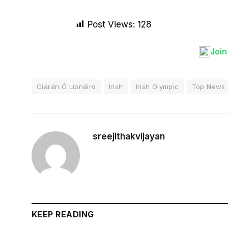
Post Views:
128
Joi
Ciarán Ó Lionáird
Irish
Irish Olympic
Top News
sreejithakvijayan
KEEP READING