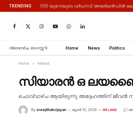
TRENDING
Facebook
X
Instagram
YouTube
WhatsApp
LinkedIn
(Twitter)
വ്യാഴാഴ്‌ച, ഓഗസ്റ്റ്‌ 6
Home
News
Politics
Home
»
Ireland
സിയാരൻ ഒ ലയണൈർഡ
ചൊവ്വാഴ്ച ആയിരുന്നു അദ്ദേഹത്തിന് ജീവൻ ന
By
sreejithakvijayan
ജൂൺ 10, 2026
അഭ
IRELAND