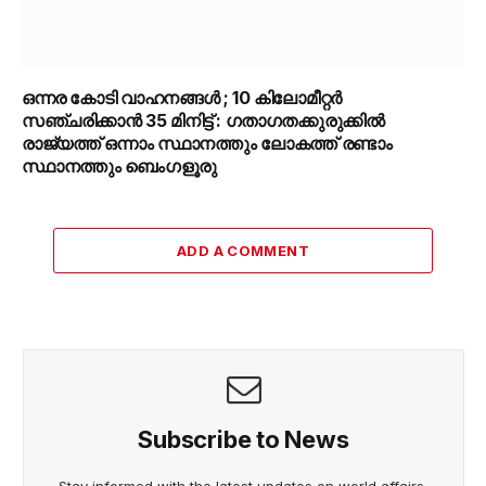
ഒന്നര കോടി വാഹനങ്ങൾ ; 10 കിലോമീറ്റർ
സഞ്ചരിക്കാൻ 35 മിനിട്ട് : ഗതാഗതക്കുരുക്കിൽ
രാജ്യത്ത് ഒന്നാം സ്ഥാനത്തും ലോകത്ത് രണ്ടാം
സ്ഥാനത്തും ബെംഗളൂരു
ADD A COMMENT
Subscribe to News
Stay informed with the latest updates on world affairs,