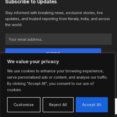
Subscribe to Updates
Stay informed with breaking news, exclusive stories, live
updates, and trusted reporting from Kerala, India, and across
the world.
We value your privacy
By signing up, you agree to the our terms and our
Privacy Policy agreement.
We use cookies to enhance your browsing experience,
serve personalised ads or content, and analyse our traffic.
By clicking "Accept All", you consent to our use of
cookies.
© 2026 Newsindependence. Designed by
Adhwaitha Groups
.
Privacy Policy
Terms and Conditions
Customise
Reject All
Accept All