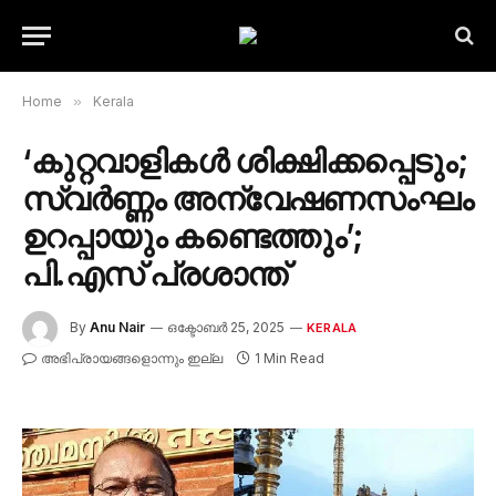
Home
»
Kerala
‘കുറ്റവാളികൾ ശിക്ഷിക്കപ്പെടും;
സ്വർണ്ണം അന്വേഷണസംഘം
ഉറപ്പായും കണ്ടെത്തും’;
പി.എസ് പ്രശാന്ത്
By
Anu Nair
ഒക്ടോബർ 25, 2025
KERALA
അഭിപ്രായങ്ങളൊന്നും ഇല്ല
1 Min Read