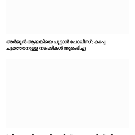
അർജുൻ ആയങ്കിയെ പൂട്ടാൻ പോലീസ് ; കാപ്പ
ചുമത്താനുള്ള നടപടികൾ ആരംഭിച്ചു