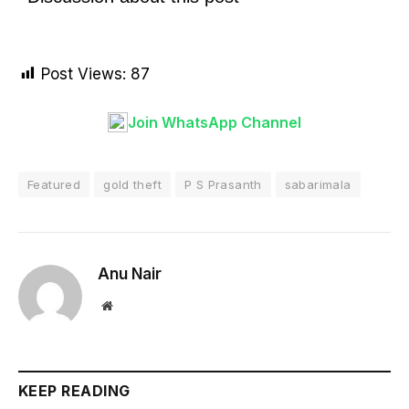
Post Views:
87
Join WhatsApp Channel
Featured
gold theft
P S Prasanth
sabarimala
Anu Nair
Website
KEEP READING