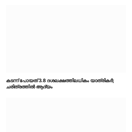
കടന്ന് പോയത് 3.8 ദശലക്ഷത്തിലധികം യാത്രികർ;
ചരിത്രത്തിൽ ആദ്യം