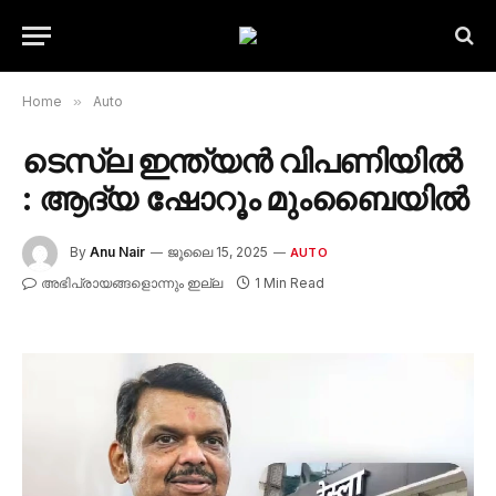
Home
»
Auto
ടെസ്‌ല ഇന്ത്യൻ വിപണിയിൽ
: ആദ്യ ഷോറൂം മുംബൈയിൽ
By
Anu Nair
ജൂലൈ 15, 2025
AUTO
അഭിപ്രായങ്ങളൊന്നും ഇല്ല
1 Min Read