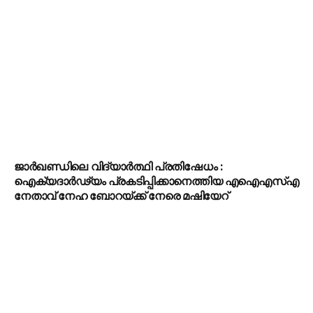
ജാർഖണ്ഡിലെ വിദ്യാർത്ഥി പ്രതിഷേധം :
ഐക്യദാർഢ്യം പ്രകടിപ്പിക്കാനെത്തിയ എഐഎസ്എ
നേതാവ് നേഹ ബോറയ്ക്ക് നേരെ മഷിയേറ്