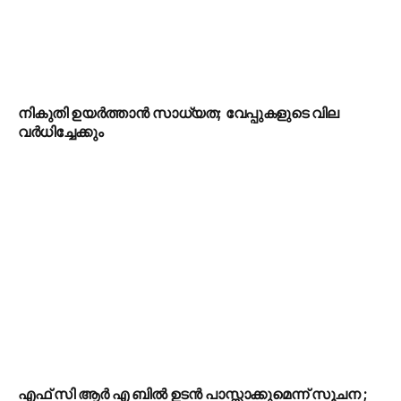
നികുതി ഉയർത്താൻ സാധ്യത; വേപ്പുകളുടെ വില
വർധിച്ചേക്കും
എഫ് സി ആർ എ ബിൽ ഉടൻ പാസ്സാക്കുമെന്ന് സൂചന ;