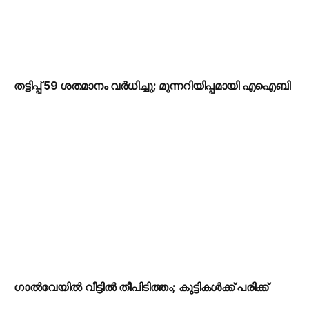
തട്ടിപ്പ് 59 ശതമാനം വർധിച്ചു; മുന്നറിയിപ്പമായി എഐബി
ഗാൽവേയിൽ വീട്ടിൽ തീപിടിത്തം; കുട്ടികൾക്ക് പരിക്ക്