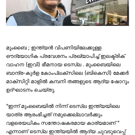
മുംബൈ ; ഇന്ത്യൻ വിപണിയിലേക്കുള്ള
ഔദ്യോഗിക പ്രവേശനം പ്രഖ്യാപിച്ച് ഇലക്ട്രിക്
വാഹന (ഇവി) ഭീമനായ ടെസ്‌ല . മുംബൈയിലെ
ബാന്ദ്ര-കുർള കോംപ്ലക്സിലെ (ബികെസി) മേക്കർ
മാക്സിറ്റി മാളിൽ കമ്പനി തങ്ങളുടെ ആദ്യ ഷോറൂം
ഉദ്ഘാടനം ചെയ്തു.
“ഇന്ന് മുംബൈയിൽ നിന്ന് ടെസ്‌ല ഇന്ത്യയിലെ
യാത്ര ആരംഭിച്ചത് നമുക്കെല്ലാവർക്കും
വളരെയധികം സന്തോഷകരമായ കാര്യമാണ് ”
എന്നാണ് ടെസ്‌ല ഇന്ത്യയിൽ ആദ്യ ചുവടുവെപ്പ്