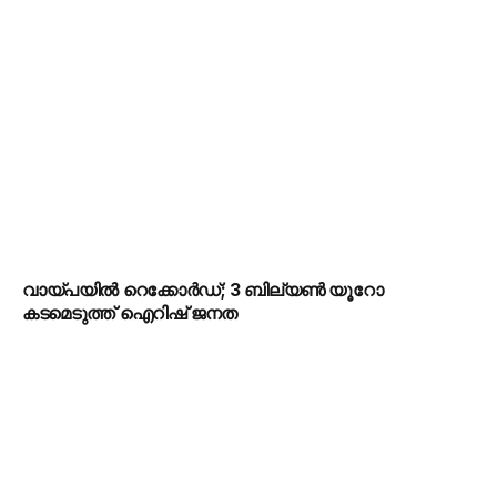
വായ്പയിൽ റെക്കോർഡ്; 3 ബില്യൺ യൂറോ
കടമെടുത്ത് ഐറിഷ് ജനത