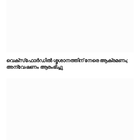
വെക്‌സ്‌ഫോർഡിൽ ശ്മശാനത്തിന് നേരെ ആക്രമണം;
അന്വേഷണം ആരംഭിച്ചു