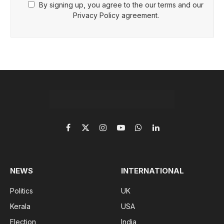
By signing up, you agree to the our terms and our
Privacy Policy agreement.
Facebook
X
Instagram
YouTube
WhatsApp
LinkedIn
(Twitter)
NEWS
INTERNATIONAL
Politics
UK
Kerala
USA
Election
India