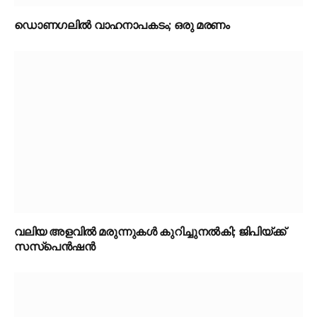
ഡൊണഗലിൽ വാഹനാപകടം; ഒരു മരണം
വലിയ അളവിൽ മരുന്നുകൾ കുറിച്ചുനൽകി; ജിപിയ്ക്ക്
സസ്‌പെൻഷൻ