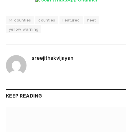
14 counties
counties
Featured
heet
yellow warning
sreejithakvijayan
KEEP READING