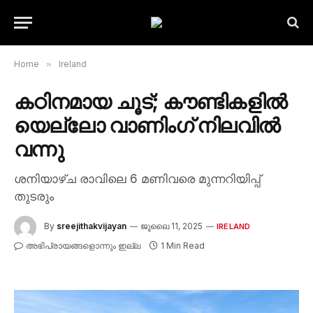
Home
»
Ireland
കഠിനമായ ചൂട്; കൗണ്ടികളിൽ
യെല്ലോ വാണിംഗ് നിലവിൽ
വന്നു
ശനിയാഴ്ച രാവിലെ 6 മണിവരെ മുന്നറിയിപ്പ്
തുടരും
By
sreejithakvijayan
ജൂലൈ 11, 2025
IRELAND
അഭിപ്രായങ്ങളൊന്നും ഇല്ല
1 Min Read