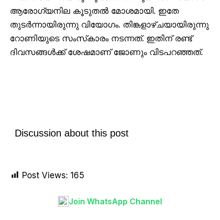
ആരോഗ്യനില കൂടുതൽ മോശമായി. ഇതേ
തുടർന്നായിരുന്നു വിയോഗം. തിങ്കളാഴ്ചയായിരുന്നു
റോണിയുടെ സംസ്‌കാരം നടന്നത്. ഇതിന് രണ്ട്
ദിവസങ്ങൾക്ക് ശേഷമാണ് ജോണും വിടപറഞ്ഞത്.
Discussion about this post
Post Views:
165
Join WhatsApp Channel