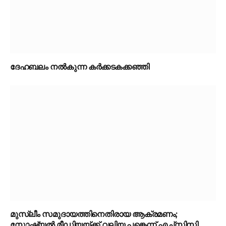
ദേഹബലം നൽകുന്ന കർക്കടകക്കഞ്ഞി
മുസ്ലീം സമുദായത്തിനെതിരായ ആക്രമണം;
സോഷ്യൽ മീഡിയയ്ക്ക് വലിയ പങ്കെന്ന് എച്ച്‌സിസി