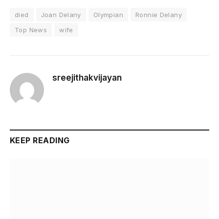
died
Joan Delany
Olympian
Ronnie Delany
Top News
wife
sreejithakvijayan
KEEP READING