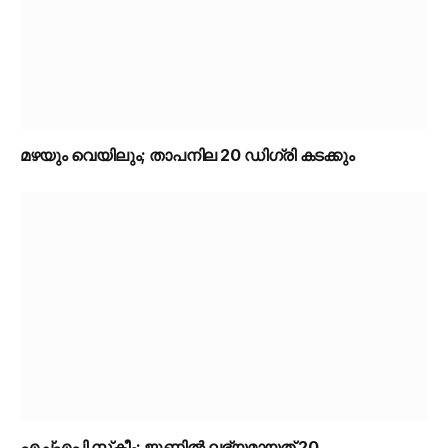
മഴയും വെയിലും; താപനില 20 ഡിഗ്രി കടക്കും
എച്ച്എപി സ്‌കീം; ജൂണിൽ ലഭ്യമായത് 20