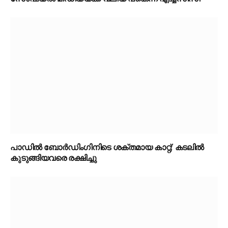
പാഡിൽ ബോർഡിംഗിനിടെ ശക്തമായ കാറ്റ്; കടലിൽ
കുടുങ്ങിയവരെ രക്ഷിച്ചു