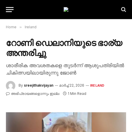
Home
»
Ireland
റോണി ഡെലാനിയുടെ ഭാര്യ
അന്തരിച്ചു
ശാരീരിക അവശതകളെ തുടർന്ന് ആശുപത്രിയിൽ
ചികിത്സയിലായിരുന്നു ജോൺ
By
sreejithakvijayan
മാർച്ച്‌ 22, 2026
IRELAND
അഭിപ്രായങ്ങളൊന്നും ഇല്ല
1 Min Read