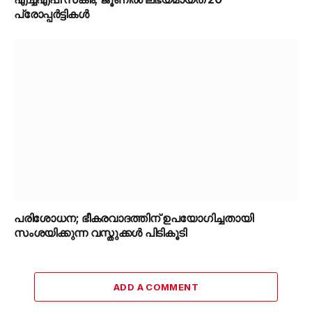
പ്രോപ്പർട്ടികൾ
പരിശോധന; ഭീകരവാദത്തിന് ഉപയോഗിച്ചതായി
സംശയിക്കുന്ന വസ്തുക്കൾ പിടികൂടി
ADD A COMMENT