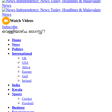
Watch Videos
Subscribe
വെള്ളിയാഴ്‌ച, ഓഗസ്റ്റ്‌ 7
Home
News
Politics
International
UK
USA
Africa
Europe
Gulf
Ireland
India
Kerala
Sports
Cricket
Football
Business
Entertainment