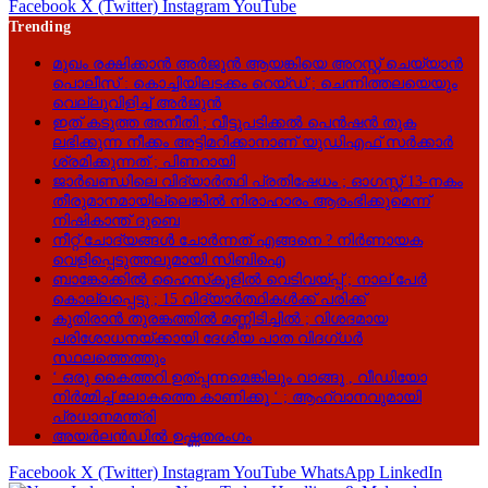
Facebook
X (Twitter)
Instagram
YouTube
Trending
മുഖം രക്ഷിക്കാൻ അർജുൻ ആയങ്കിയെ അറസ്റ്റ് ചെയ്യാൻ
പൊലീസ് : കൊച്ചിയിലടക്കം റെയ്ഡ് ; ചെന്നിത്തലയെയും
വെല്ലുവിളിച്ച് അർജുൻ
ഇത് കടുത്ത അനീതി ; വീട്ടുപടിക്കൽ പെൻഷൻ തുക
ലഭിക്കുന്ന നീക്കം അട്ടിമറിക്കാനാണ് യുഡിഎഫ് സർക്കാർ
ശ്രമിക്കുന്നത് ; പിണറായി
ജാർഖണ്ഡിലെ വിദ്യാർത്ഥി പ്രതിഷേധം ; ഓഗസ്റ്റ് 13-നകം
തീരുമാനമായില്ലെങ്കിൽ നിരാഹാരം ആരംഭിക്കുമെന്ന്
നിഷികാന്ത് ദുബെ
നീറ്റ് ചോദ്യങ്ങൾ ചോർന്നത് എങ്ങനെ ? നിർണായക
വെളിപ്പെടുത്തലുമായി സിബിഐ
ബാങ്കോക്കിൽ ഹൈസ്‌കൂളിൽ വെടിവയ്പ്പ് ; നാല് പേർ
കൊല്ലപ്പെട്ടു ; 15 വിദ്യാർത്ഥികൾക്ക് പരിക്ക്
കുതിരാൻ തുരങ്കത്തിൽ മണ്ണിടിച്ചിൽ ; വിശദമായ
പരിശോധനയ്ക്കായി ദേശീയ പാത വിദഗ്ധർ
സ്ഥലത്തെത്തും
‘ ഒരു കൈത്തറി ഉത്പ്പന്നമെങ്കിലും വാങ്ങൂ , വീഡിയോ
നിർമ്മിച്ച് ലോകത്തെ കാണിക്കൂ ‘ ; ആഹ്വാനവുമായി
പ്രധാനമന്ത്രി
അയർലൻഡിൽ ഉഷ്ണതരംഗം
Facebook
X (Twitter)
Instagram
YouTube
WhatsApp
LinkedIn