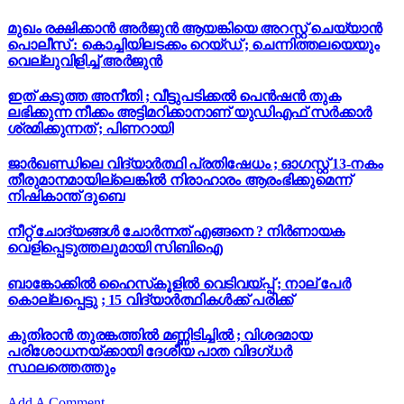
മുഖം രക്ഷിക്കാൻ അർജുൻ ആയങ്കിയെ അറസ്റ്റ് ചെയ്യാൻ
പൊലീസ് : കൊച്ചിയിലടക്കം റെയ്ഡ് ; ചെന്നിത്തലയെയും
വെല്ലുവിളിച്ച് അർജുൻ
ഇത് കടുത്ത അനീതി ; വീട്ടുപടിക്കൽ പെൻഷൻ തുക
ലഭിക്കുന്ന നീക്കം അട്ടിമറിക്കാനാണ് യുഡിഎഫ് സർക്കാർ
ശ്രമിക്കുന്നത് ; പിണറായി
ജാർഖണ്ഡിലെ വിദ്യാർത്ഥി പ്രതിഷേധം ; ഓഗസ്റ്റ് 13-നകം
തീരുമാനമായില്ലെങ്കിൽ നിരാഹാരം ആരംഭിക്കുമെന്ന്
നിഷികാന്ത് ദുബെ
നീറ്റ് ചോദ്യങ്ങൾ ചോർന്നത് എങ്ങനെ ? നിർണായക
വെളിപ്പെടുത്തലുമായി സിബിഐ
ബാങ്കോക്കിൽ ഹൈസ്‌കൂളിൽ വെടിവയ്പ്പ് ; നാല് പേർ
കൊല്ലപ്പെട്ടു ; 15 വിദ്യാർത്ഥികൾക്ക് പരിക്ക്
കുതിരാൻ തുരങ്കത്തിൽ മണ്ണിടിച്ചിൽ ; വിശദമായ
പരിശോധനയ്ക്കായി ദേശീയ പാത വിദഗ്ധർ
സ്ഥലത്തെത്തും
Add A Comment