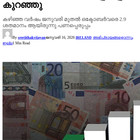
കുറഞ്ഞു
കഴിഞ്ഞ വർഷം ജനുവരി മുതൽ ഒക്ടോബർവരെ 2.9
ശതമാനം ആയിരുന്നു പണപ്പെരുപ്പം
By
sreejithakvijayan
ജനുവരി 16, 2026
അഭിപ്രായങ്ങളൊന്നും
IRELAND
ഇല്ല
1 Min Read