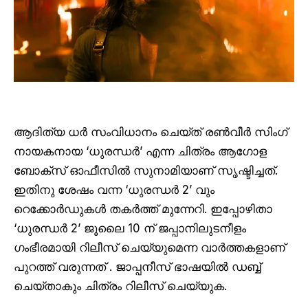
ആദിത്യ ധർ സംവിധാനം ചെയ്ത് രൺവീർ സിംഗ്
നായകനായ ‘ധുരന്ധർ’ എന്ന ചിത്രം ആഗോള
ബോക്സ് ഓഫീസിൽ സുനാമിയാണ് സൃഷ്ടിച്ചത്.
ഇതിനു ശേഷം വന്ന ‘ധുരന്ധർ 2’ വും
റെക്കോർഡുകൾ തകർത്ത് മുന്നേറി. ഇപ്പോഴിതാ
‘ധുരന്ധർ 2’ ജൂലൈ 10 ന് ജപ്പാനിലുടനീളം
ഗംഭീരമായി റിലീസ് ചെയ്യുമെന്ന വാർത്തകളാണ്
പുറത്ത് വരുന്നത് . ജാപ്പനീസ് ഭാഷയിൽ ഡബ്ബ്
ചെയ്താകും ചിത്രം റിലീസ് ചെയ്യുക.