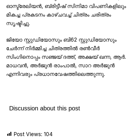
ഓസ്ട്രേലിയൻ, ബ്രിട്ടീഷ് സിനിമാ വിപണികളിലും
മികച്ച പ്രകടനം കാഴ്ചവച്ച് ചിത്രം ചരിത്രം
സൃഷ്ടിച്ചു.
ജിയോ സ്റ്റുഡിയോസും ബി62 സ്റ്റുഡിയോസും
ചേർന്ന് നിർമ്മിച്ച ചിത്രത്തിൽ രൺവീർ
സിംഗിനൊപ്പം സഞ്ജയ് ദത്ത്, അക്ഷയ് ഖന്ന, ആർ.
മാധവൻ, അർജുൻ രാംപാൽ, സാറ അർജുൻ
എന്നിവരും പ്രധാനവേഷത്തിലെത്തുന്നു.
Discussion about this post
Post Views:
104