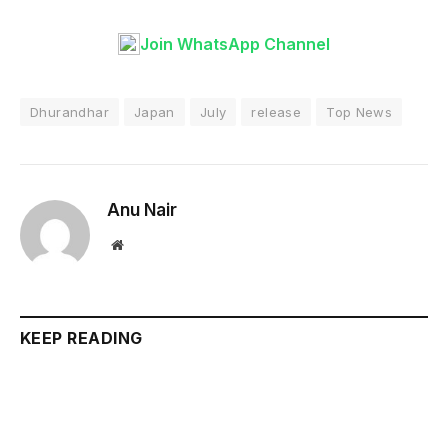
Join WhatsApp Channel
Dhurandhar
Japan
July
release
Top News
Anu Nair
Website
KEEP READING