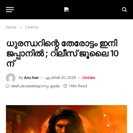
Home
»
Cinema
ധുരന്ധറിന്റെ തേരോട്ടം ഇനി
ജപ്പാനിൽ ; റിലീസ് ജൂലൈ 10
ന്
By
Anu Nair
ഏപ്രിൽ 30, 2026
CINEMA
അഭിപ്രായങ്ങളൊന്നും ഇല്ല
1 Min Read