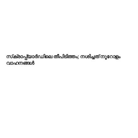
സ്‌ക്രാപ്പ്‌യാർഡിലെ തീപിടിത്തം; നശിച്ചത് നൂറോളം
വാഹനങ്ങൾ