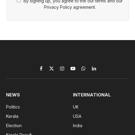
By signing up, you agree to the our terms and our
Privacy Policy agreement.
Facebook
X
Instagram
YouTube
WhatsApp
LinkedIn
(Twitter)
NEWS
INTERNATIONAL
Politics
UK
Kerala
USA
Election
India
Kerala Result