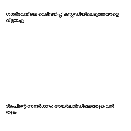
ഗാൽവേയിലെ വെടിവയ്പ്പ്; കസ്റ്റഡിയിലെടുത്തയാളെ
വിട്ടയച്ചു
ട്രംപിന്റെ സന്ദർശനം; അയർലൻഡിലെത്തുക വൻ
തുക