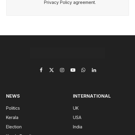
Privacy Policy agreement.
Facebook
X
Instagram
YouTube
WhatsApp
LinkedIn
(Twitter)
NEWS
INTERNATIONAL
Politics
UK
Kerala
USA
Election
India