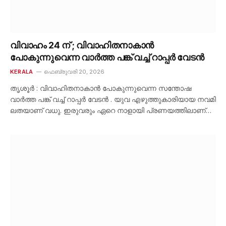
വിവാഹം 24 ന് ; വിവാഹിതനാകാൻ
പോകുന്നുവെന്ന വാർത്ത പങ്ക് വച്ച് റാപ്പർ വേടൻ
KERALA
ഫെബ്രുവരി 20, 2026
തൃശൂർ : വിവാഹിതനാകാൻ പോകുന്നുവെന്ന സന്തോഷ
വാർത്ത പങ്ക് വച്ച് റാപ്പർ വേടൻ . യുവ എഴുത്തുകാരിയായ നവമി
ലതയാണ് വധു. ഇരുവരും ഏറെ നാളായി പ്രണയത്തിലാണ്…