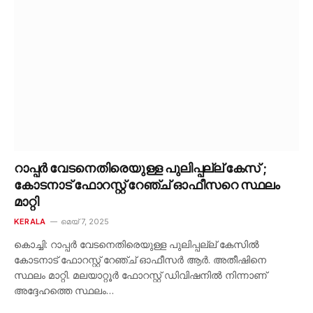
റാപ്പർ വേടനെതിരെയുള്ള പുലിപ്പല്ല് കേസ് ;
കോടനാട് ഫോറസ്റ്റ് റേഞ്ച് ഓഫീസറെ സ്ഥലം
മാറ്റി
KERALA
മെയ്‌ 7, 2025
കൊച്ചി: റാപ്പർ വേടനെതിരെയുള്ള പുലിപ്പല്ല് കേസിൽ
കോടനാട് ഫോറസ്റ്റ് റേഞ്ച് ഓഫീസർ ആർ. അതീഷിനെ
സ്ഥലം മാറ്റി. മലയാറ്റൂർ ഫോറസ്റ്റ് ഡിവിഷനിൽ നിന്നാണ്
അദ്ദേഹത്തെ സ്ഥലം…