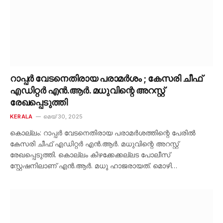
റാപ്പർ വേടനെതിരായ പരാമർശം ; കേസരി ചീഫ്
എഡിറ്റർ എൻ.ആർ. മധുവിന്റെ അറസ്റ്റ്
രേഖപ്പെടുത്തി
KERALA
മെയ്‌ 30, 2025
കൊല്ലം: റാപ്പർ വേടനെതിരായ പരാമർശത്തിന്റെ പേരിൽ
കേസരി ചീഫ് എഡിറ്റർ എൻ.ആർ. മധുവിന്റെ അറസ്റ്റ്
രേഖപ്പെടുത്തി. കൊല്ലം കിഴക്കേക്കല്ലട പോലീസ്
സ്റ്റേഷനിലാണ് എൻ.ആർ. മധു ഹാജരായത്. മൊഴി…