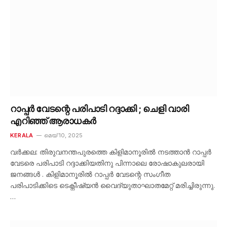
റാപ്പർ വേടന്റെ പരിപാടി റദ്ദാക്കി ; ചെളി വാരി
എറിഞ്ഞ് ആരാധകർ
KERALA
മെയ്‌ 10, 2025
വർക്കല: തിരുവനന്തപുരത്തെ കിളിമാനൂരിൽ നടത്താൻ റാപ്പർ
വേടരെ പരിപാടി റദ്ദാക്കിയതിനു പിന്നാലെ രോഷാകുലരായി
ജനങ്ങൾ . കിളിമാനൂരിൽ റാപ്പർ വേടന്റെ സംഗീത
പരിപാടിക്കിടെ ടെക്നീഷ്യൻ വൈദ്യുതാഘാതമേറ്റ് മരിച്ചിരുന്നു.
…