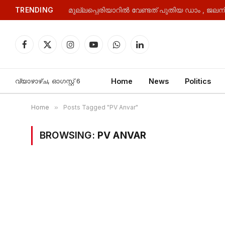
TRENDING
Facebook
X
Instagram
YouTube
WhatsApp
LinkedIn
(Twitter)
വ്യാഴാഴ്‌ച, ഓഗസ്റ്റ്‌ 6
Home
News
Politics
Home
»
Posts Tagged "PV Anvar"
BROWSING:
PV ANVAR