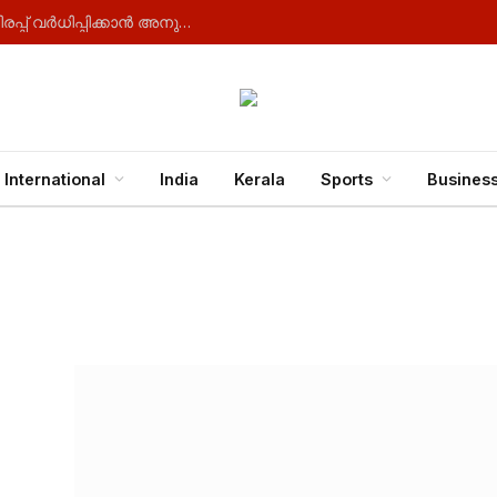
മുല്ലപ്പെരിയാറിൽ വേണ്ടത് പുതിയ ഡാം , ജലനിരപ്പ് വർധിപ്പിക്കാൻ അനുവദിക്കില്ലെന്ന് കേരളം
International
India
Kerala
Sports
Busines