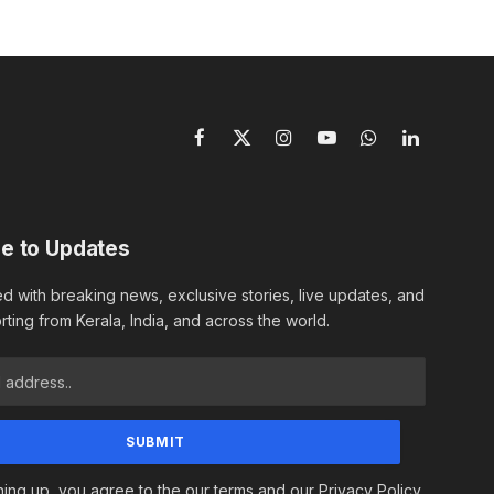
Facebook
X
Instagram
YouTube
WhatsApp
LinkedIn
(Twitter)
e to Updates
d with breaking news, exclusive stories, live updates, and
rting from Kerala, India, and across the world.
ning up, you agree to the our terms and our Privacy Policy