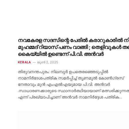
നവകേരള സദസിന്റെ പേരിൽ കരാറുകാരിൽ നിന
മുഹമ്മദ് റിയാസ് പണം വാങ്ങി ; തെളിവുകൾ തന
കൈയ്യിൽ ഉണ്ടെന്ന് പി.വി. അൻവർ
KERALA
ജൂൺ 2, 2025
തിരുവനന്തപുരം: നിലമ്പൂർ ഉപതെരഞ്ഞെടുപ്പിൽ
നാമനിർദേശപത്രിക സമർപ്പിച്ച് തൃണമൂൽ കോൺഗ്രസ്
നേതാവും മുൻ എംഎൽഎയുമായ പി.വി. അൻവർ
.സാധാരണക്കാരുടെ സ്ഥാനാർത്ഥിയായാണ് മത്സരിക്കുന്നത
എന്ന് പ്രഖ്യാപിച്ചാണ് അൻവർ നാമനിർദ്ദേശ പത്രിക…