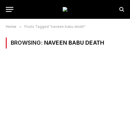
Home
»
Posts Tagged "naveen babu death"
BROWSING:
NAVEEN BABU DEATH