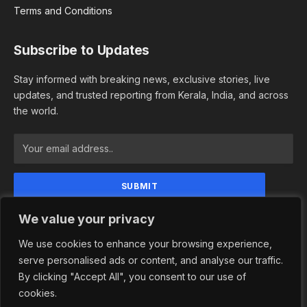
Terms and Conditions
Subscribe to Updates
Stay informed with breaking news, exclusive stories, live
updates, and trusted reporting from Kerala, India, and across
the world.
By signing up, you agree to the our terms and our
We value your privacy
Privacy Policy agreement.
We use cookies to enhance your browsing experience,
serve personalised ads or content, and analyse our traffic.
By clicking "Accept All", you consent to our use of
© 2026 Newsindependence. Designed by
Adhwaitha Groups
.
cookies.