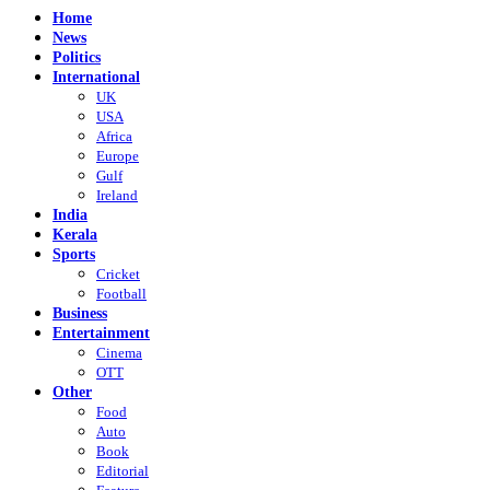
Home
News
Politics
International
UK
USA
Africa
Europe
Gulf
Ireland
India
Kerala
Sports
Cricket
Football
Business
Entertainment
Cinema
OTT
Other
Food
Auto
Book
Editorial