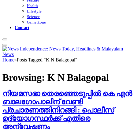
Feature
Health
Lifestyle
Science
Game Zone
Contact
Home
»
Posts Tagged "K N Balagopal"
Browsing:
K N Balagopal
നിയമസഭാ തെരഞ്ഞെടുപ്പിൽ കെ എൻ
ബാലഗോപാലിന് വേണ്ടി
പ്രചാരണത്തിനിറങ്ങി : പൊലീസ്
ഉദ്യോഗസ്ഥർക്ക് എതിരെ
അന്വേഷണം