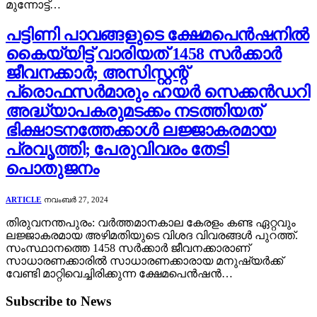
മുന്നോട്ട്…
പട്ടിണി പാവങ്ങളുടെ ക്ഷേമപെൻഷനിൽ
കൈയ്യിട്ട് വാരിയത് 1458 സർക്കാർ
ജീവനക്കാർ; അസിസ്റ്റന്റ്
പ്രൊഫസർമാരും ഹയർ സെക്കൻഡറി
അദ്ധ്യാപകരുമടക്കം നടത്തിയത്
ഭിക്ഷാടനത്തേക്കാൾ ലജ്ജാകരമായ
പ്രവൃത്തി; പേരുവിവരം തേടി
പൊതുജനം
ARTICLE
നവംബർ 27, 2024
തിരുവനന്തപുരം: വർത്തമാനകാല കേരളം കണ്ട ഏറ്റവും
ലജ്ജാകരമായ അഴിമതിയുടെ വിശദ വിവരങ്ങൾ പുറത്ത്.
സംസ്ഥാനത്തെ 1458 സർക്കാർ ജീവനക്കാരാണ്
സാധാരണക്കാരിൽ സാധാരണക്കാരായ മനുഷ്യർക്ക്
വേണ്ടി മാറ്റിവെച്ചിരിക്കുന്ന ക്ഷേമപെൻഷൻ…
Subscribe to News