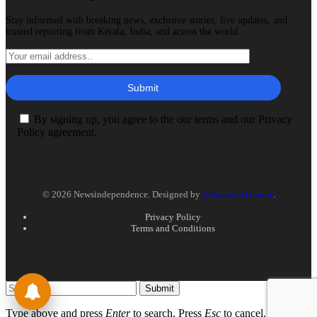
Stay informed with breaking news, exclusive stories, live updates, and
trusted reporting from Kerala, India, and across the world.
By signing up, you agree to the our terms and our Privacy
Policy agreement.
© 2026 Newsindependence. Designed by
Adhwaitha Groups
.
Privacy Policy
Terms and Conditions
Submit
Type above and press
Enter
to search. Press
Esc
to cancel.