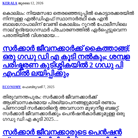
KERALA
ജൂലൈ 12, 2026
കൊല്ലം: നിയമസഭാ തെരഞ്ഞെടുപ്പിൽ കൊട്ടാരക്കരയിൽ
നിന്നുള്ള എൽഡിഎഫ് സ്ഥാനാർത്ഥി കെ എൻ
ബാലഗോപാലിന് വേണ്ടി കൊല്ലം റൂറൽ പോലീസിലെ
നാല് ഉദ്യോഗസ്ഥർ പ്രചാരണത്തിൽ ഏർപ്പെട്ടുവെന്ന
പരാതിയിൽ വിശദമായ…
സർക്കാർ ജീവനക്കാർക്ക് കൈത്താങ്ങ്;
ഒരു ഗഡു ഡി എ കൂടി നൽകും; ശമ്പള
പരിഷ്കരണ കുടിശ്ശികയിൽ 2 ഗഡു പി
എഫിൽ ലയിപ്പിക്കും
ECONOMY
ഫെബ്രുവരി 7, 2025
തിരുവനന്തപുരം: സർക്കാർ ജീവനക്കാർക്ക്
ആശ്വാസകരമായ പ്രഖ്യാപനങ്ങളുമായി രണ്ടാം
പിണറായി സർക്കാരിന്റെ അവസാന മുഴുനീള ബജറ്റ്.
സർക്കാർ ജീവനക്കാർക്കും പെൻഷൻകാർക്കുമുള്ള ഒരു
ഗഡു ഡി എ കൂടി 2025…
സർക്കാർ ജീവനക്കാരുടെ പെൻഷൻ