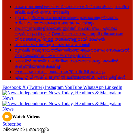
സംസ്ഥാനത്ത് അതിശക്തമായ മഴയ്ക്ക് സാധ്യത ; വിവിധ
ജില്ലകളിൽ റെഡ് അലേർട്ട്
ഇ ഡി ഉദ്യോഗസ്ഥർക്ക് നേരെയുണ്ടായ ആക്രമണം ;
സിപിഎം നേതാക്കളെ ചോദ്യം ചെയ്യും
പൊതുജനങ്ങളിലേയ്ക്ക് ഇറങ്ങി ചെല്ലണം , എല്ലാ
ആഴ്ചയും റിപ്പോർട്ട് തയ്യാറാക്കണം : യുപി നിയമസഭാ
തിരഞ്ഞെടുപ്പിനുള്ള തന്ത്രങ്ങളുമായി രാഹുൽ
ദേഹബലം നൽകുന്ന കർക്കടകക്കഞ്ഞി
മുസ്ലീം സമുദായത്തിനെതിരായ ആക്രമണം; സോഷ്യൽ
മീഡിയയ്ക്ക് വലിയ പങ്കെന്ന് എച്ച്‌സിസി
പാഡിൽ ബോർഡിംഗിനിടെ ശക്തമായ കാറ്റ്; കടലിൽ
കുടുങ്ങിയവരെ രക്ഷിച്ചു
മഴയും വെയിലും; താപനില 20 ഡിഗ്രി കടക്കും
എച്ച്എപി സ്‌കീം; ജൂണിൽ ലഭ്യമായത് 20 പ്രോപ്പർട്ടികൾ
Facebook
X (Twitter)
Instagram
YouTube
WhatsApp
LinkedIn
Watch Videos
Subscribe
വ്യാഴാഴ്‌ച, ഓഗസ്റ്റ്‌ 6