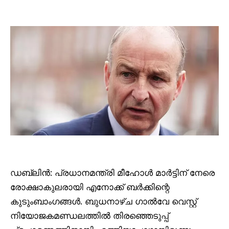
ഡബ്ലിൻ: പ്രധാനമന്ത്രി മീഹോൾ മാർട്ടിന് നേരെ
രോക്ഷാകുലരായി എനോക്ക് ബർക്കിന്റെ
കുടുംബാംഗങ്ങൾ. ബുധനാഴ്ച ഗാൽവേ വെസ്റ്റ്
നിയോജകമണ്ഡലത്തിൽ തിരഞ്ഞെടുപ്പ്