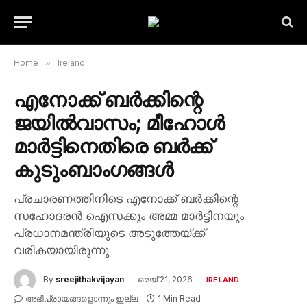
Home
»
Ireland
എനോക്ക് ബർക്കിന്റെ
ജയിൽവാസം; മീഹോൾ
മാർട്ടിനെതിരെ ബർക്ക്
കുടുംബാംഗങ്ങൾ
പ്രചാരണത്തിനിടെ എനോക്ക് ബർക്കിന്റെ
സഹോദരൻ ഐസക്കും അമ്മ മാർട്ടിനയും
പ്രധാനമന്ത്രിയുടെ അടുത്തേയ്ക്ക്
വരികയായിരുന്നു
By
sreejithakvijayan
മെയ്‌ 21, 2026
IRELAND
അഭിപ്രായങ്ങളൊന്നും ഇല്ല
1 Min Read