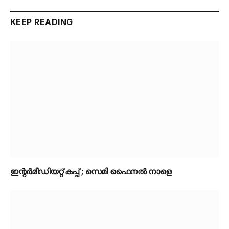
KEEP READING
ഇന്റർമീഡിയറ്റ് കപ്പ് ; സെമി ഫൈനൽ നാളെ