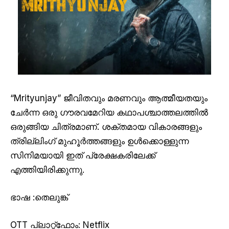
“Mrityunjay” ജീവിതവും മരണവും ആത്മീയതയും
ചേർന്ന ഒരു ഗൗരവമേറിയ കഥാപശ്ചാത്തലത്തിൽ
ഒരുങ്ങിയ ചിത്രമാണ്. ശക്തമായ വികാരങ്ങളും
ത്രില്ലിംഗ് മുഹൂർത്തങ്ങളും ഉൾക്കൊള്ളുന്ന
സിനിമയായി ഇത് പ്രേക്ഷകരിലേക്ക്
എത്തിയിരിക്കുന്നു.
ഭാഷ :തെലുങ്ക്
OTT പ്ലാറ്റ്ഫോം
: Netflix