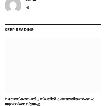
Website
KEEP READING
വയോധികനെ മരിച്ച നിലയിൽ കണ്ടെത്തിയ സംഭവം;
യുവാവിനെ വിട്ടയച്ചു