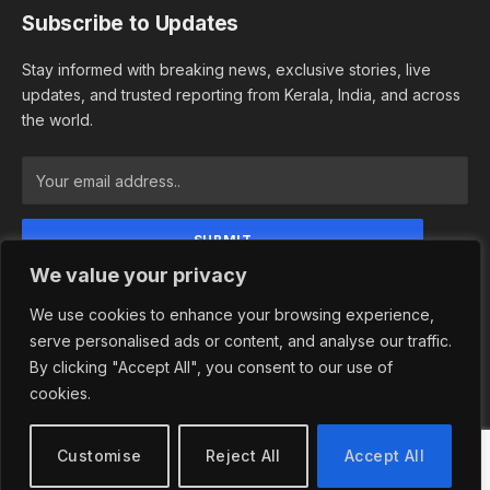
Subscribe to Updates
Stay informed with breaking news, exclusive stories, live
updates, and trusted reporting from Kerala, India, and across
the world.
We value your privacy
By signing up, you agree to the our terms and our
Privacy Policy agreement.
We use cookies to enhance your browsing experience,
serve personalised ads or content, and analyse our traffic.
By clicking "Accept All", you consent to our use of
cookies.
© 2026 Newsindependence. Designed by
Adhwaitha Groups
.
Privacy Policy
Terms and Conditions
Customise
Reject All
Accept All