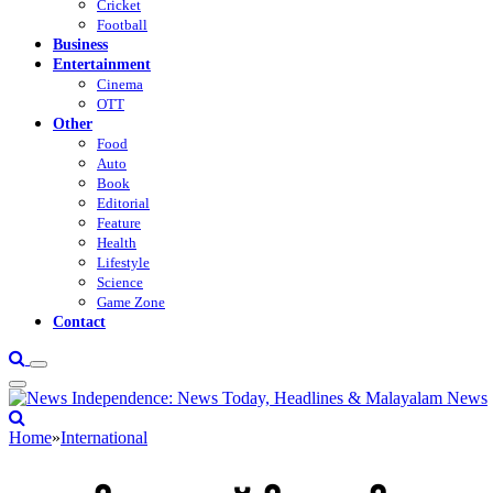
Cricket
Football
Business
Entertainment
Cinema
OTT
Other
Food
Auto
Book
Editorial
Feature
Health
Lifestyle
Science
Game Zone
Contact
Home
»
International