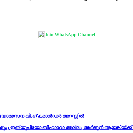
Join WhatsApp Channel
 ; വ്യോമസേന വിംഗ് കമാൻഡർ അറസ്റ്റിൽ
ും ; ഇത് യുപിയോ ബീഹാറോ അല്ല ; അർജുൻ ആയങ്കിയ്ക്ക് പ