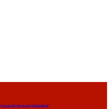
ണയുമായി ആകാശ് തില്ലങ്കേരി