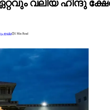
്റവും വലിയ ഹിന്ദു ക്ഷേ
ും ഇല്ല
1 Min Read