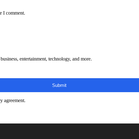
me I comment.
s, business, entertainment, technology, and more.
cy agreement.