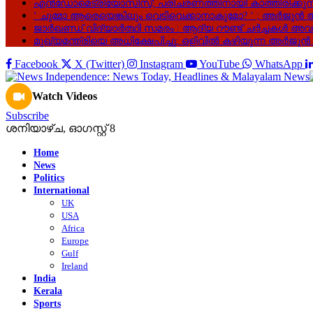
എൻഡോമെട്രിയോസിസ്; പരിചരണത്തിനായി കാത്തിരിക്കുന്നത
‘ ചുമ്മാ ആരെയെങ്കിലും വെടിവെക്കാനാകുമോ? ‘ ; അർജുൻ ആ
ജാർഖണ്ഡ് വിദ്യാർത്ഥി സമരം : ആദ്യ റൗണ്ട് ചർച്ചകൾ അവസ
മുഖ്യമന്ത്രിയെ അധിക്ഷേപിച്ചു; ഒളിവില്‍ കഴിയുന്ന അർജുൻ
Facebook
X (Twitter)
Instagram
YouTube
WhatsApp
Watch Videos
Subscribe
ശനിയാഴ്‌ച, ഓഗസ്റ്റ്‌ 8
Home
News
Politics
International
UK
USA
Africa
Europe
Gulf
Ireland
India
Kerala
Sports