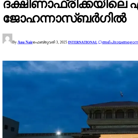
ദക്ഷിണാഫ്രിക്കയിലെ ഏറ
ജോഹന്നാസ്ബർഗിൽ
By
Anu Nair
ഫെബ്രുവരി 3, 2025
അഭിപ്രായങ്ങളൊന്ന
INTERNATIONAL