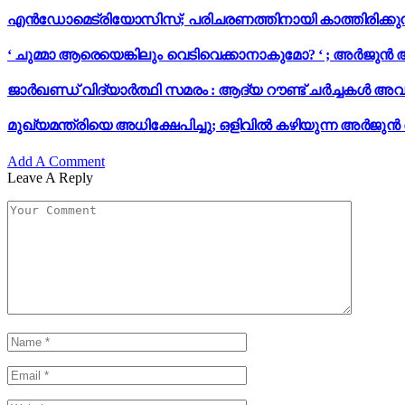
എൻഡോമെട്രിയോസിസ്; പരിചരണത്തിനായി കാത്തിരിക്കുന്നത
‘ ചുമ്മാ ആരെയെങ്കിലും വെടിവെക്കാനാകുമോ? ‘ ; അർജുൻ 
ജാർഖണ്ഡ് വിദ്യാർത്ഥി സമരം : ആദ്യ റൗണ്ട് ചർച്ചകൾ അവസ
മുഖ്യമന്ത്രിയെ അധിക്ഷേപിച്ചു; ഒളിവില്‍ കഴിയുന്ന അർജുൻ
Add A Comment
Leave A Reply