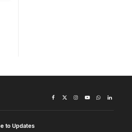
Facebook
X
Instagram
YouTube
WhatsApp
LinkedIn
(Twitter)
e to Updates