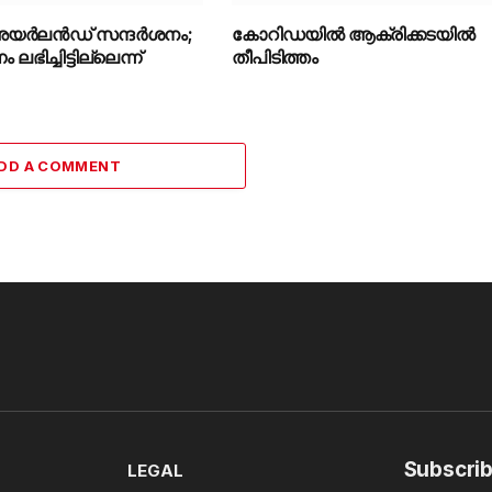
െ അയർലൻഡ് സന്ദർശനം;
കോറിഡയിൽ ആക്രിക്കടയിൽ
ഭിച്ചിട്ടില്ലെന്ന്
തീപിടിത്തം
DD A COMMENT
Subscrib
LEGAL