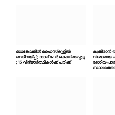
ബാങ്കോക്കിൽ ഹൈസ്‌കൂളിൽ
കുതിരാൻ തുര
വെടിവയ്പ്പ് ; നാല് പേർ കൊല്ലപ്പെട്ടു
വിശദമായ 
; 15 വിദ്യാർത്ഥികൾക്ക് പരിക്ക്
ദേശീയ പാത
സ്ഥലത്തെത