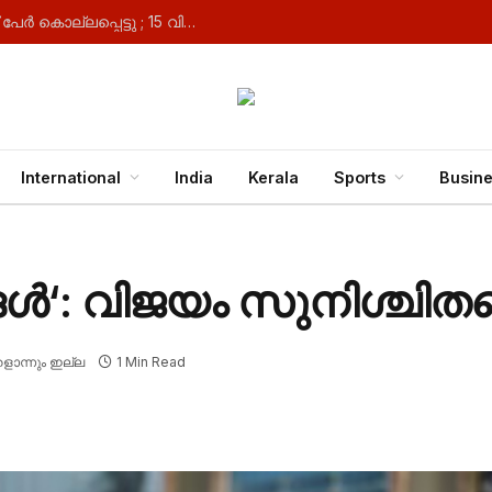
ബാങ്കോക്കിൽ ഹൈസ്‌കൂളിൽ വെടിവയ്പ്പ് ; നാല് പേർ കൊല്ലപ്പെട്ടു ; 15 വിദ്യാർത്ഥികൾക്ക് പരിക്ക്
International
India
Kerala
Sports
Busin
ങൾ‘: വിജയം സുനിശ്ചിതമ
ൊന്നും ഇല്ല
1 Min Read