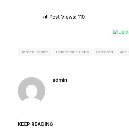
Post Views:
110
Joi
Barack Obama
Democratic Party
Featured
Joe 
admin
KEEP READING