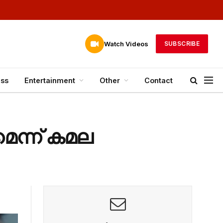
Watch Videos
SUBSCRIBE
ess
Entertainment
Other
Contact
െന്ന് കമല