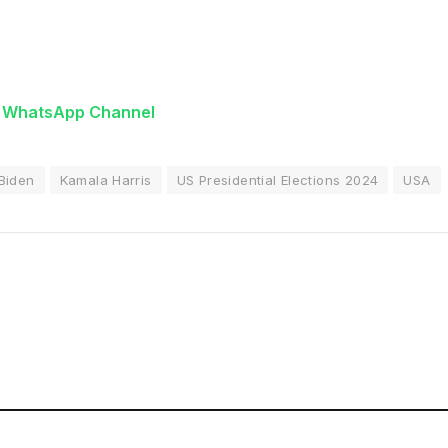
n WhatsApp Channel
Biden
Kamala Harris
US Presidential Elections 2024
USA