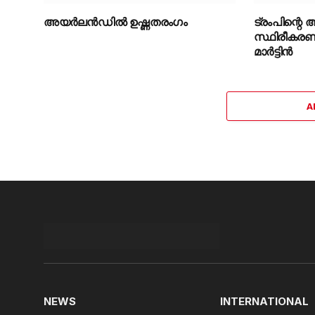
അയർലൻഡിൽ ഉഷ്ണതരംഗം
ട്രംപിന്റ
സ്ഥിരീകരണം ല
മാർട്ടിൻ
A
NEWS
INTERNATIONAL