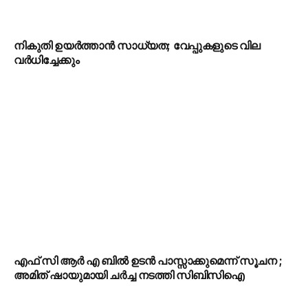
നികുതി ഉയർത്താൻ സാധ്യത; വേപ്പുകളുടെ വില
വർധിച്ചേക്കും
എഫ് സി ആർ എ ബിൽ ഉടൻ പാസ്സാക്കുമെന്ന് സൂചന ;
അമിത് ഷായുമായി ചർച്ച നടത്തി സിബിസിഐ