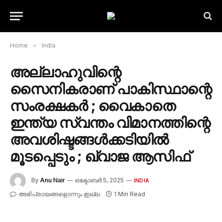
Home
»
India
അല്ലാഹുവിന്റെ
സൈനികരാണ് പാകിസ്ഥാന്റെ
സംരക്ഷകർ ; വൈകാതെ
ഇന്ത്യ സ്വന്തം വിമാനത്തിന്റെ
അവശിഷ്ടങ്ങൾക്കടിയിൽ
മൂടപ്പെടും ; ഖ്വാജ ആസിഫ്
By
Anu Nair
ഒക്ടോബർ 5, 2025
INDIA
അഭിപ്രായങ്ങളൊന്നും ഇല്ല
1 Min Read