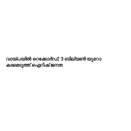
വായ്പയിൽ റെക്കോർഡ്; 3 ബില്യൺ യൂറോ
കടമെടുത്ത് ഐറിഷ് ജനത