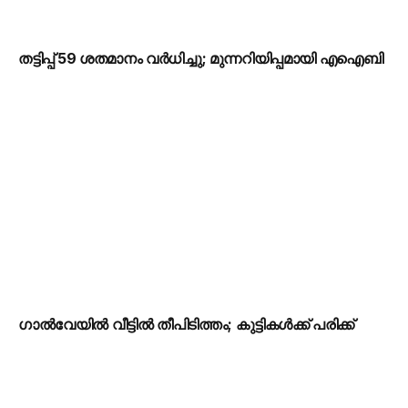
തട്ടിപ്പ് 59 ശതമാനം വർധിച്ചു; മുന്നറിയിപ്പമായി എഐബി
ഗാൽവേയിൽ വീട്ടിൽ തീപിടിത്തം; കുട്ടികൾക്ക് പരിക്ക്