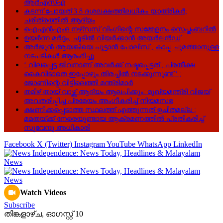
ആർഎസ്എ
കടന്ന് പോയത് 3.8 ദശലക്ഷത്തിലധികം യാത്രികർ;
ചരിത്രത്തിൽ ആദ്യം
ഐഎൻഎംഒ നഴ്‌സസ് വിംഗിന്റെ സമ്മേളനം സെപ്തംബറിൽ
ഉയർന്ന മർദ്ദം; ചൂടിൽ വിയർക്കാൻ അയർലൻഡ്
അർജുൻ ആയങ്കിയെ പൂട്ടാൻ പോലീസ് ; കാപ്പ ചുമത്താനുള്ള
നടപടികൾ ആരംഭിച്ചു
‘ വിലപ്പെട്ട ജീവനാണ് അവർക്ക് നഷ്ടപ്പെട്ടത് , പ്രതീക്ഷ
കൈവിടാതെ ഇപ്പോഴും തിരച്ചിൽ നടക്കുന്നുണ്ട് ‘ ;
ജോണിന്റെ വീട്ടിലെത്തി മന്ത്രിമാർ
തമിഴ് തായ് വാഴ്ത്ത് ആദ്യം ആലപിക്കും: മുഖ്യമന്ത്രി വിജയ്
അവതരിപ്പിച്ച പ്രമേയം അംഗീകരിച്ച് നിയമസഭ
ക്ഷണിക്കപ്പെടാത്ത സ്ഥലത്ത് എത്തുന്നത് ഉചിതമല്ല ;
മമതയ്ക്ക് നേരെയുണ്ടായ ആക്രമണത്തിൽ പ്രതികരിച്ച്
സുവേന്ദു അധികാരി
Facebook
X (Twitter)
Instagram
YouTube
WhatsApp
LinkedIn
Watch Videos
Subscribe
തിങ്കളാഴ്‌ച, ഓഗസ്റ്റ്‌ 10