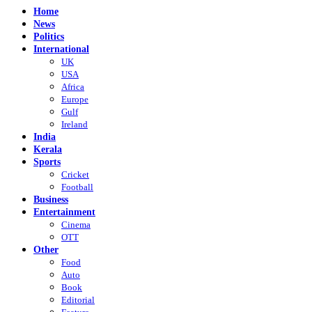
Home
News
Politics
International
UK
USA
Africa
Europe
Gulf
Ireland
India
Kerala
Sports
Cricket
Football
Business
Entertainment
Cinema
OTT
Other
Food
Auto
Book
Editorial