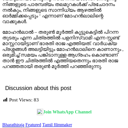
നിങ്ങളുടെ പാരമ്പര്യം തലമുറകൾക്ക് പ്രചോദനം
നൽകും, നിങ്ങളുടെ സാന്നിധ്യം ആഴത്തിൽ
ഓർമ്മിക്കപ്പെടും ‘ എന്നാണ് മോഹൻലാലിന്റെ
വാക്കുകൾ.
മോഹൻലാൽ – തരുൺ മൂർത്തി കൂട്ടുകെട്ടിൽ പിറന്ന
തുടരും എന്ന ചിത്രത്തിൽ പളനിസ്വാമി എന്ന സ്റ്റണ്ട്
മാസ്റ്ററായിട്ടാണ് ഭാരതി രാജ എത്തിയത്. വാർധക്യ
പ്രശ്നങ്ങൾ അലട്ടിയിട്ടും മോഹൻലാലിനെ കാണാനും ,
ഒരുമിച്ച് സമയം പങ്കിടാനുള്ള ആഗ്രഹം കൊണ്ടാണ്
താൻ ഈ ചിത്രത്തിൽ എത്തിയതെന്നും ഭാരതി രാജ
പറഞ്ഞതായി തരുൺ മൂർത്തി പറഞ്ഞിരുന്നു.
Discussion about this post
Post Views:
83
Join WhatsApp Channel
Bharathiraja
Featured
Tamil filmmaker