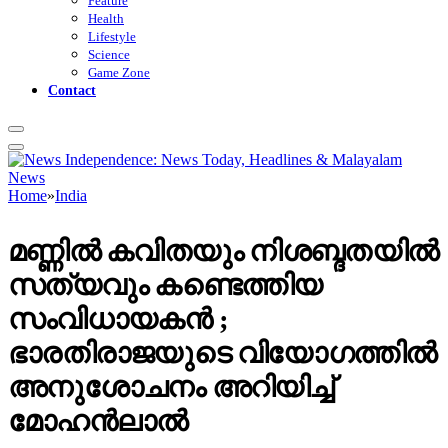
Feature
Health
Lifestyle
Science
Game Zone
Contact
Home
»
India
മണ്ണിൽ കവിതയും നിശബ്ദതയിൽ
സത്യവും കണ്ടെത്തിയ
സംവിധായകൻ ;
ഭാരതിരാജയുടെ വിയോഗത്തിൽ
അനുശോചനം അറിയിച്ച്
മോഹൻലാൽ