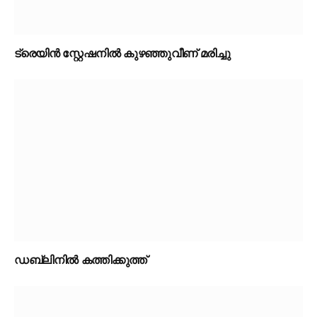
ട്രെയിൻ സ്റ്റേഷനിൽ കുഴഞ്ഞുവീണ് മരിച്ചു
ഡബ്ലിനിൽ കത്തിക്കുത്ത്