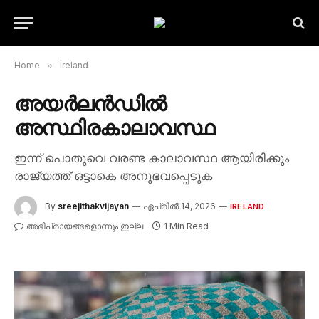
Home
»
Ireland
അയർലൻഡിൽ
അസ്ഥിരകാലാവസ്ഥ
ഇന്ന് പൊതുവെ വരണ്ട കാലാവസ്ഥ ആയിരിക്കും
രാജ്യത്ത് ഒട്ടാകെ അനുഭവപ്പെടുക
By
sreejithakvijayan
ഏപ്രിൽ 14, 2026
IRELAND
അഭിപ്രായങ്ങളൊന്നും ഇല്ല
1 Min Read