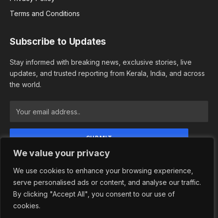
Terms and Conditions
Subscribe to Updates
Stay informed with breaking news, exclusive stories, live
updates, and trusted reporting from Kerala, India, and across
the world.
We value your privacy
By signing up, you agree to the our terms and our
Privacy Policy agreement.
We use cookies to enhance your browsing experience,
serve personalised ads or content, and analyse our traffic.
By clicking "Accept All", you consent to our use of
cookies.
© 2026 Newsindependence. Designed by
Adhwaitha Groups
.