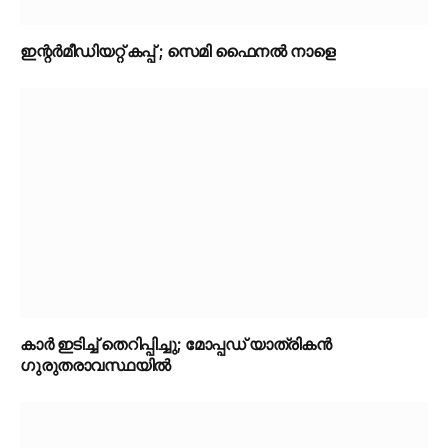
ഇന്റർമീഡിയറ്റ് കപ്പ് ; സെമി ഫൈനൽ നാളെ
കാർ ഇടിച്ച് തെറിപ്പിച്ചു; മോപ്പഡ് യാത്രികൻ
ഗുരുതരാവസ്ഥയിൽ