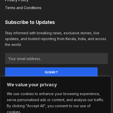
Terms and Conditions
Subscribe to Updates
Stay informed with breaking news, exclusive stories, live
updates, and trusted reporting from Kerala, India, and across
the world.
By signing up, you agree to the our terms and our
We value your privacy
Privacy Policy agreement.
We use cookies to enhance your browsing experience,
serve personalised ads or content, and analyse our traffic.
By clicking "Accept All", you consent to our use of
© 2026 Newsindependence. Designed by
Adhwaitha Groups
.
cookies.