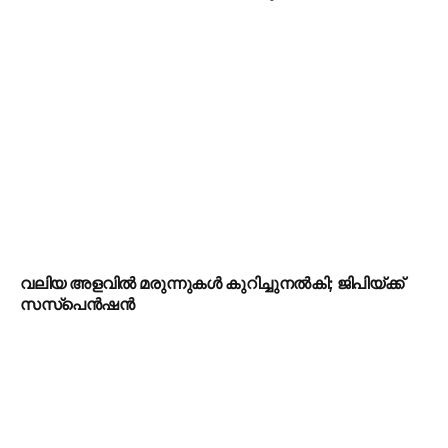
വലിയ അളവിൽ മരുന്നുകൾ കുറിച്ചുനൽകി; ജിപിയ്ക്ക്
സസ്‌പെൻഷൻ