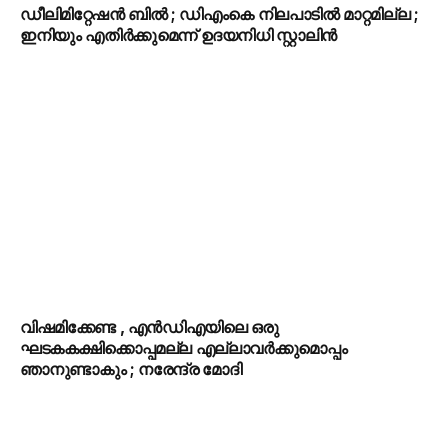
ഡീലിമിറ്റേഷൻ ബിൽ ; ഡിഎംകെ നിലപാടിൽ മാറ്റമില്ല ;
ഇനിയും എതിർക്കുമെന്ന് ഉദയനിധി സ്റ്റാലിൻ
വിഷമിക്കേണ്ട , എൻ‌ഡി‌എയിലെ ഒരു
ഘടകകക്ഷിക്കൊപ്പമല്ല എല്ലാവർക്കുമൊപ്പം
ഞാനുണ്ടാകും ; നരേന്ദ്ര മോദി