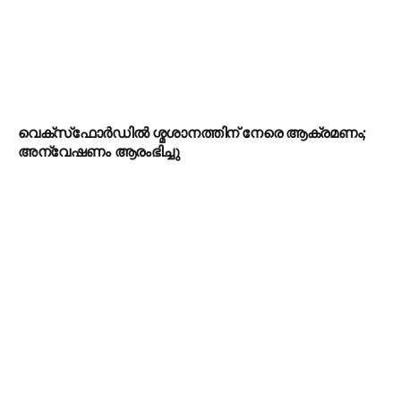
വെക്‌സ്‌ഫോർഡിൽ ശ്മശാനത്തിന് നേരെ ആക്രമണം;
അന്വേഷണം ആരംഭിച്ചു