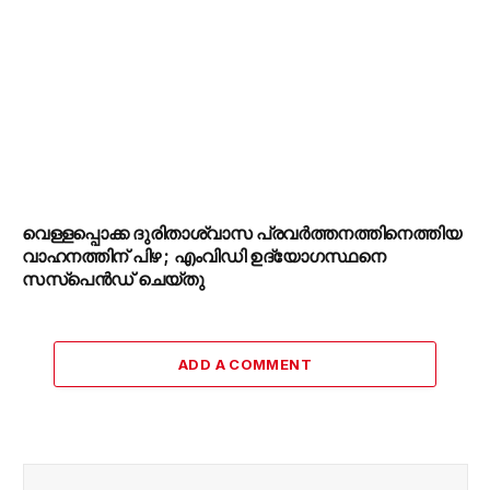
വെള്ളപ്പൊക്ക ദുരിതാശ്വാസ പ്രവർത്തനത്തിനെത്തിയ
വാഹനത്തിന് പിഴ ; എംവിഡി ഉദ്യോഗസ്ഥനെ
സസ്‌പെൻഡ് ചെയ്തു
ADD A COMMENT