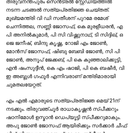
തിരുവനന്തപുരം സെൻട്രൽ സ്റ്റേഡിയത്തിൽ
നടന്ന ചടങ്ങൽ സത്യപ്രതിജ്ഞ ചെയ്തത്.
മുഖ്യമന്ത്രി വി ഡി സതീശന് പുറമേ രമേശ്
ചെന്നിത്തല, സണ്ണി ജോസഫ്, കെ മുരളീധരൻ, എ
പി അനിൽകുമാർ, പി സി വിഷ്ണുനാഥ്, ടി സിദ്ദിഖ്, ഒ
ജെ ജനീഷ്, ബിന്ദു കൃഷ്ണ, റോജി എം ജോൺ,
മോൻസ് ജോസഫ്, ഷിബു ബേബി ജോൺ, സി പി
ജോൺ, അനൂപ് ജേക്കബ്, പി കെ കുഞ്ഞാലിക്കുട്ടി,
എൻ ഷംസുദ്ദീൻ, കെ എം ഷാജി, പി കെ ബഷീർ, വി
ഇ അബ്ദുൾ ഗഫൂർ എന്നിവരാണ് മന്ത്രിമാരായി
ചുമതലയേറ്റത്.
എം എൽ എമാരുടെ സത്യപ്രതിജ്ഞ മെയ് 21ന്
നടക്കും. തിരുവഞ്ചൂർ രാധാകൃഷ്ണൻ സ്പീക്കറും
ഷാനിമോൾ ഉസ്മാൻ ഡെപ്യൂട്ടി സ്പീക്കറുമാകും.
അപു ജോൺ ജോസഫ് ആയിരിക്കും സർക്കാർ ചീഫ്