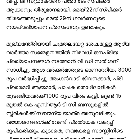
വിപ്പ്. ജി സുധാകരനെ പ്രോ ടേം സ്പീക്കർ
ആക്കാനും തീരുമാനമായി. മെയ് 22ന് സ്പീക്കർ
തിരഞ്ഞെടുപ്പും മെയ് 29ന് ഗവർണറുടെ
നയപ്രഖ്യാപന പ്രസംഗവും ഉണ്ടാകും.
മുഖ്യമന്ത്രിയായി ചുമതലയേറ്റ ശേഷമുള്ള ആദ്യ
വാർത്താ സമ്മേളനത്തിൽ നിരവധി ജനപ്രിയ
പ്രഖ്യാപനങ്ങൾ നടത്താൻ വി ഡി സതീശന്
സാധിച്ചു. ആശ വർക്കർമാരുടെ ഓണറേറിയം 3000
രൂപ വർദ്ധിപ്പിച്ചു. അംഗൻവാടി ജീവനക്കാർ, പ്രീ
പ്രൈമറി ആയമാർ, പാചക തൊഴിലാളികൾ
തുടങ്ങിയവർക്ക് 1000 രൂപ വീതം കൂട്ടി. ജൂൺ 15
മുതൽ കെ എസ് ആർ ടി സി ബസുകളിൽ
സ്ത്രീകൾക്ക് സൗജന്യ യാത്ര അനുവദിക്കും.
വയോജനങ്ങൾക്ക് വേണ്ടി പ്രത്യേക വകുപ്പ്
രൂപീകരിക്കും. കൂടാതെ, നവകേരള സദസ്സിനിടെ