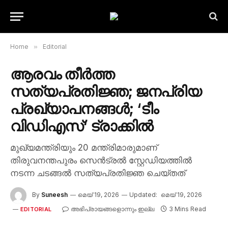
Home
»
Editorial
ആരവം തീർത്ത
സത്യപ്രതിജ്ഞ; ജനപ്രിയ
പ്രഖ്യാപനങ്ങൾ; ‘ടീം
വിഡിഎസ്‘ ട്രാക്കിൽ
മുഖ്യമന്ത്രിയും 20 മന്ത്രിമാരുമാണ്
തിരുവനന്തപുരം സെൻട്രൽ സ്റ്റേഡിയത്തിൽ
നടന്ന ചടങ്ങൽ സത്യപ്രതിജ്ഞ ചെയ്തത്
By
Suneesh
മെയ്‌ 19, 2026
Updated:
മെയ്‌ 19, 2026
അഭിപ്രായങ്ങളൊന്നും ഇല്ല
3 Mins Read
EDITORIAL